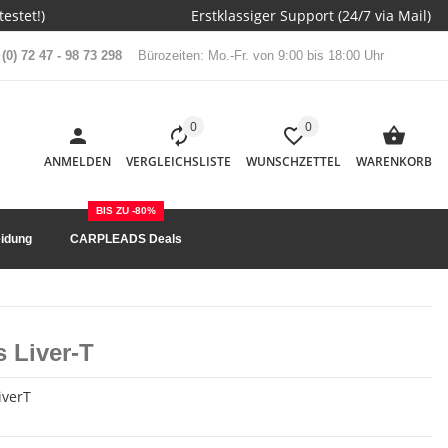
estet!)
Erstklassiger Support (24/7 via Mail)
(0) 72 47 - 98 73 298
Bürozeiten: Mo.-Fr. von 9:00 bis 18:00 Uhr
0
0
ANMELDEN
VERGLEICHSLISTE
WUNSCHZETTEL
WARENKORB
BIS ZU -80%
idung
CARPLEADS Deals
s Liver-T
iverT