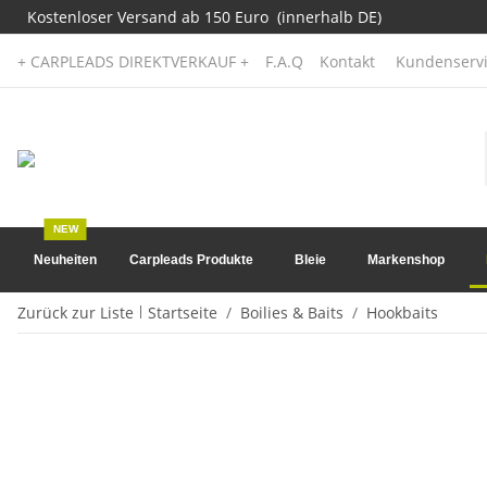
Kostenloser Versand ab 150 Euro (innerhalb DE)
+ CARPLEADS DIREKTVERKAUF +
F.A.Q
Kontakt
Kundenservi
NEW
Neuheiten
Carpleads Produkte
Bleie
Markenshop
Zurück zur Liste
Startseite
Boilies & Baits
Hookbaits