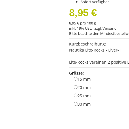
Sofort verfügbar
8,95 €
8,95 € pro 100 g
inkl. 19% USt. , zzgl.
Versand
Bitte beachte den Mindestbestellw
Kurzbeschreibung:
Nautika Lite-Rocks - Liver-T
Lite-Rocks vereinen 2 positive
Grösse:
15 mm
15 mm
20 mm
20 mm
25 mm
25 mm
30 mm
30 mm