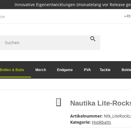
Innovative Eigenentwicklungen (monatelang vor Release get
ce
+49 
Boilies & Baits
Merch
Endgame
PVA
Tackle
Bekle
Nautika Lite-Rock
Artikelnummer:
Ntk_LiteRockL
Kategorie:
Hookbaits