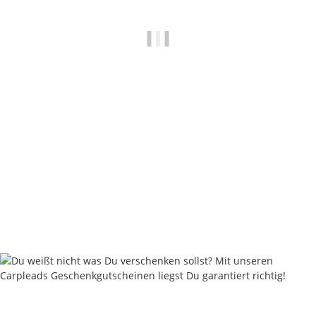
Nautika Nautik-Up's White 12 / 15 / 18 mm
8,95 €
*
17,90 € pro 100 g
Sofort verfügbar