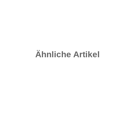
4,20 €
*
Sofort verfügbar
Lieferzeit:
2 - 4 Werktage
((DE - Ausland abweichend))
Ähnliche Artikel
Auf Lager