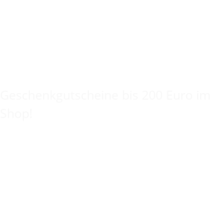
Keine Idee für ein tolles Geschenk?
Geschenkgutscheine bis 200 Euro im
Shop!