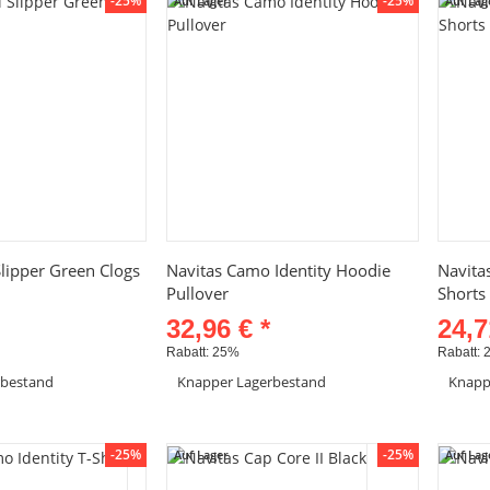
-25%
-25%
Auf Lager
Auf Lag
hnellkauf
Schnellkauf
Slipper Green Clogs
Navitas Camo Identity Hoodie
Navita
Pullover
Shorts
32,96 €
*
24,
Rabatt:
25%
Rabatt:
rbestand
Knapper Lagerbestand
Knapp
el anzeigen
Artikel anzeigen
-25%
-25%
Auf Lager
Auf Lag