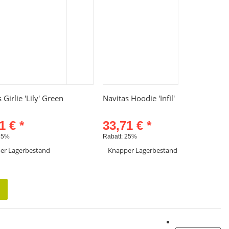
Schnellkauf
Schnellkauf
 Girlie 'Lily' Green
Navitas Hoodie 'Infil'
71 €
*
33,71 €
*
25%
Rabatt:
25%
er Lagerbestand
Knapper Lagerbestand
Artikel anzeigen
Artikel anzeigen