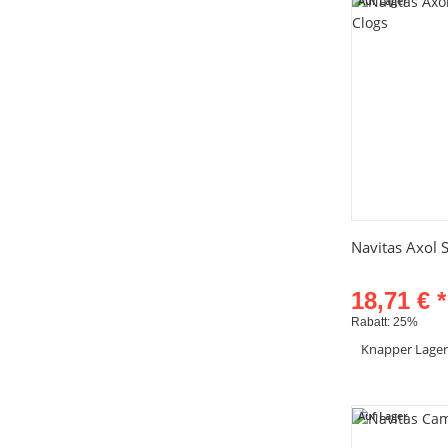
Auf Lager
Sc
Navitas Axol 
18,71 €
*
Rabatt:
25%
Knapper Lage
Artik
Auf Lager