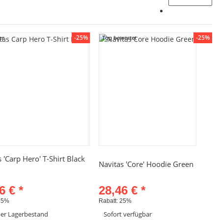
-25%
-25%
er
Top bewertet
Schnellkauf
Schnellkauf
 'Carp Hero' T-Shirt Black
Navitas 'Core' Hoodie Green
96 €
*
28,46 €
*
25%
Rabatt:
25%
er Lagerbestand
Sofort verfügbar