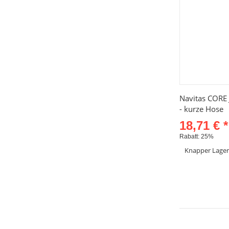
Sc
Navitas CORE 
- kurze Hose
18,71 €
*
Rabatt:
25%
Knapper Lage
Artik