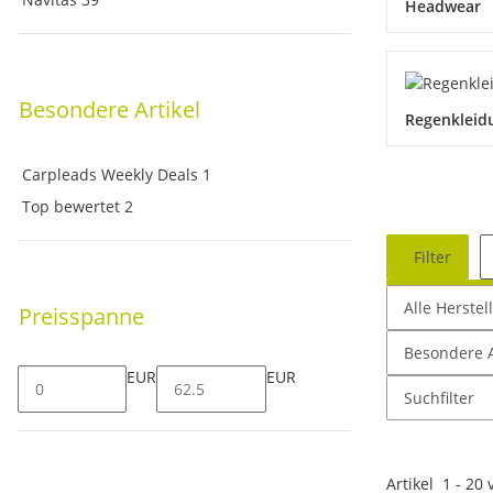
Headwear
Regenkleid
Carpleads Weekly Deals
1
Top bewertet
2
Filter
Alle Herstel
Preisspanne
Besondere A
EUR
EUR
Suchfilter
Artikel
1
-
20