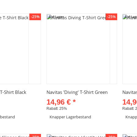
-25%
-25%
Auf Lager
Auf Lag
hnellkauf
Schnellkauf
 T-Shirt Black
Navitas 'Diving' T-Shirt Green
Navitas
14,96 €
*
14,
Rabatt:
25%
Rabatt:
rbestand
Knapper Lagerbestand
Knapp
x
Dieses Pr
el anzeigen
Artikel anzeigen
gewünscht