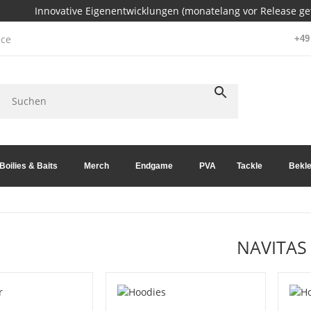
Innovative Eigenentwicklungen (monatelang vor Release get
ce
+49 
Boilies & Baits
Merch
Endgame
PVA
Tackle
Bekle
NAVITAS