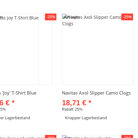
Artikel anzeigen
Artikel anzeigen
-25%
-25%
er
Auf Lager
Schnellkauf
Schnellkauf
 'Joy' T-Shirt Blue
Navitas Axol Slipper Camo Clogs
96 €
*
18,71 €
*
25%
Rabatt:
25%
er Lagerbestand
Knapper Lagerbestand
odukt hat Variationen. Wähle bitte die
Artikel anzeigen
e Variation aus.