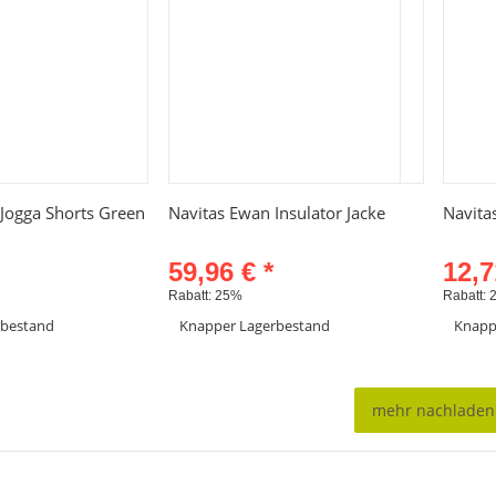
hnellkauf
Schnellkauf
Jogga Shorts Green
Navitas Ewan Insulator Jacke
Navitas
59,96 €
*
12,
Rabatt:
25%
Rabatt:
rbestand
Knapper Lagerbestand
Knapp
el anzeigen
Artikel anzeigen
mehr nachladen