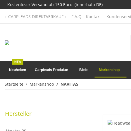
Kostenloser Versand ab 150 Euro (innerhalb DE)
+ CARPLEADS DIREKTVERKAUF +
F.A.Q
Kontakt
Kundenservi
NEW
Neuheiten
Carpleads Produkte
Bleie
Markenshop
Startseite
Markenshop
NAVITAS
Hersteller
Navitas
39