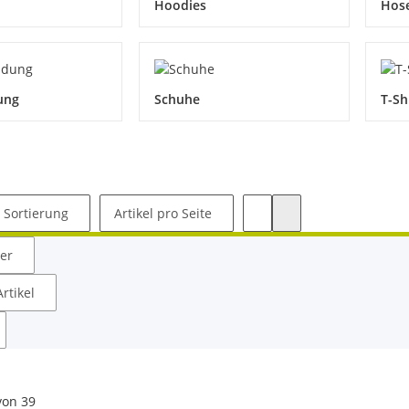
Hoodies
Hos
ung
Schuhe
T-Sh
Sortierung
Artikel pro Seite
ler
rtikel
von
39