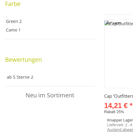
Farbe
Green
2
Auf Lager
Camo
1
Bewertungen
ab 5 Sterne
2
Neu im Sortiment
Sc
Cap 'Outfitte
14,21 €
*
Rabatt:
25%
Neu
Knapper Lage
Lieferzeit:
2 - 
Ausland abwei