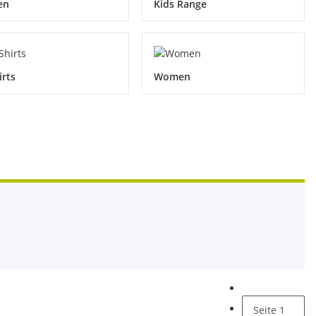
en
Kids Range
irts
Women
Seite
1