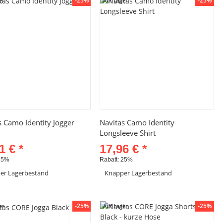
-25%
-25%
er
Auf Lager
Schnellkauf
Schnellkauf
s Camo Identity Jogger
Navitas Camo Identity
Longsleeve Shirt
71 €
*
17,96 €
*
25%
Rabatt:
25%
er Lagerbestand
Knapper Lagerbestand
Artikel anzeigen
Artikel anzeigen
-25%
-25%
er
Auf Lager