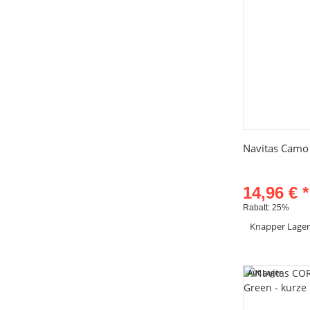
Sc
Navitas Camo I
14,96 €
*
Rabatt:
25%
Knapper Lage
Artik
Auf Lager