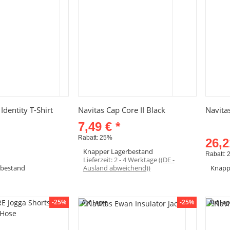
hnellkauf
Schnellkauf
dentity T-Shirt
Navitas Cap Core II Black
Navita
7,49 €
*
Rabatt:
25%
26,
Knapper Lagerbestand
Rabatt:
Lieferzeit:
2 - 4 Werktage
((DE -
rbestand
Ausland abweichend))
Knapp
el anzeigen
-25%
-25%
Auf Lager
Auf Lag