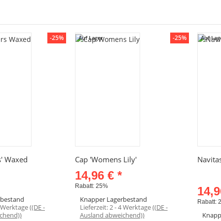
-25%
-25%
Auf Lager
Auf Lag
hnellkauf
Schnellkauf
rs' Waxed
Cap 'Womens Lily'
Navitas
14,96 €
*
Rabatt:
25%
14,
rbestand
Knapper Lagerbestand
Rabatt:
4 Werktage
((DE -
Lieferzeit:
2 - 4 Werktage
((DE -
chend))
Ausland abweichend))
Knapp