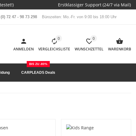
estet!)
Erstklassiger Support (24/7 via Mail)
(0) 72 47 - 98 73 298
Bürozeiten: Mo.-Fr. von 9:00 bis 18:00 Uhr
0
0
ANMELDEN
VERGLEICHSLISTE
WUNSCHZETTEL
WARENKORB
BIS ZU -80%
idung
CARPLEADS Deals