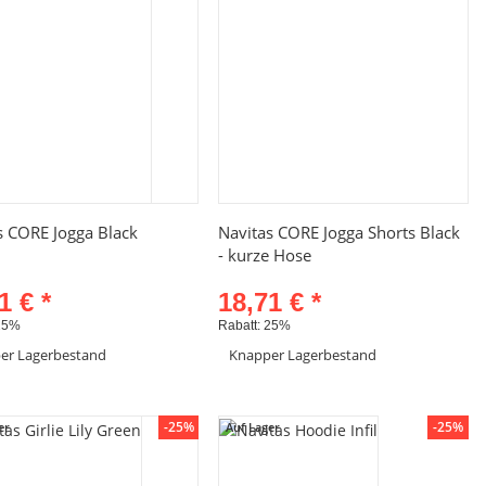
Schnellkauf
Schnellkauf
s CORE Jogga Black
Navitas CORE Jogga Shorts Black
- kurze Hose
21 €
*
18,71 €
*
25%
Rabatt:
25%
er Lagerbestand
Knapper Lagerbestand
Artikel anzeigen
Artikel anzeigen
-25%
-25%
er
Auf Lager