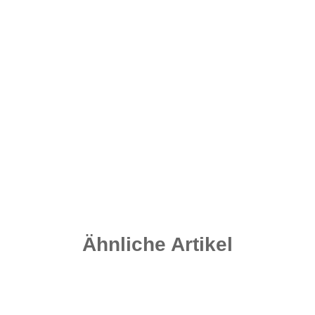
Carpleads Floss Stops Clear
2,95 €
*
0,15 € pro 1 Stück
Sofort verfügbar
Lieferzeit:
2 - 4 Werktage
((DE - Ausland abweichend))
Ähnliche Artikel
Auf Lager