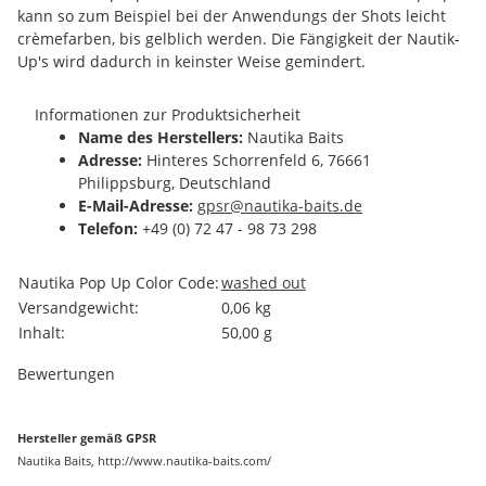
kann so zum Beispiel bei der Anwendungs der Shots leicht
crèmefarben, bis gelblich werden. Die Fängigkeit der Nautik-
Up's wird dadurch in keinster Weise gemindert.
Informationen zur Produktsicherheit
Name des Herstellers:
Nautika Baits
Adresse:
Hinteres Schorrenfeld 6, 76661
Philippsburg, Deutschland
E-Mail-Adresse:
gpsr@nautika-baits.de
Telefon:
+49 (0) 72 47 - 98 73 298
Produkteigenschaft
Wert
Nautika Pop Up Color Code:
washed out
Versandgewicht:
0,06 kg
Inhalt:
50,00 g
Bewertungen
Hersteller gemäß GPSR
Nautika Baits, http://www.nautika-baits.com/