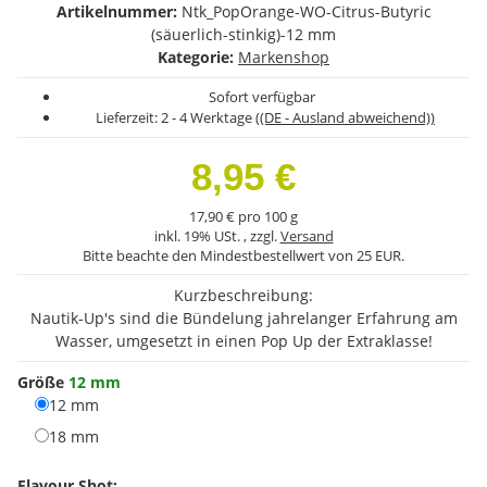
Artikelnummer:
Ntk_PopOrange-WO-Citrus-Butyric
(säuerlich-stinkig)-12 mm
Kategorie:
Markenshop
Sofort verfügbar
Lieferzeit:
2 - 4 Werktage
((DE - Ausland abweichend))
8,95 €
17,90 € pro 100 g
inkl. 19% USt. , zzgl.
Versand
Bitte beachte den Mindestbestellwert von 25 EUR.
Kurzbeschreibung:
Nautik-Up's sind die Bündelung jahrelanger Erfahrung am
Wasser, umgesetzt in einen Pop Up der Extraklasse!
Größe
12 mm
12 mm
12 mm
18 mm
18 mm
Flavour Shot: