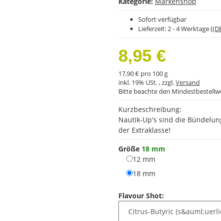
Kategorie:
Markenshop
Sofort verfügbar
Lieferzeit:
2 - 4 Werktage
((D
8,95 €
17,90 € pro 100 g
inkl. 19% USt. , zzgl.
Versand
Bitte beachte den Mindestbestellw
Kurzbeschreibung:
Nautik-Up's sind die Bündelun
der Extraklasse!
Größe
18 mm
12 mm
12 mm
18 mm
18 mm
Flavour Shot: