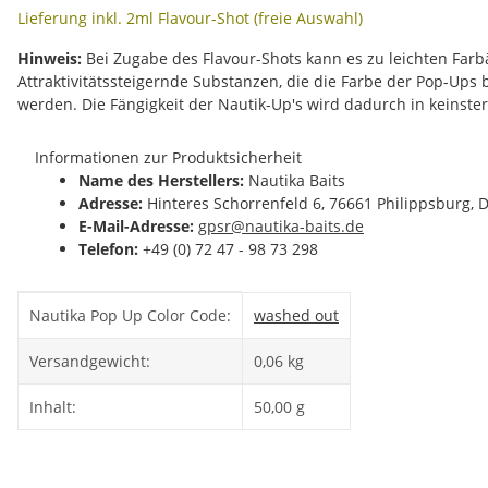
Lieferung inkl. 2ml Flavour-Shot (freie Auswahl)
Hinweis:
Bei Zugabe des Flavour-Shots kann es zu leichten Fa
Attraktivitätssteigernde Substanzen, die die Farbe der Pop-Ups
werden. Die Fängigkeit der Nautik-Up's wird dadurch in keinste
Informationen zur Produktsicherheit
Name des Herstellers:
Nautika Baits
Adresse:
Hinteres Schorrenfeld 6, 76661 Philippsburg, 
E-Mail-Adresse:
gpsr@nautika-baits.de
Telefon:
+49 (0) 72 47 - 98 73 298
Produkteigenschaft
Wert
Nautika Pop Up Color Code:
washed out
Versandgewicht:
0,06 kg
Inhalt:
50,00 g