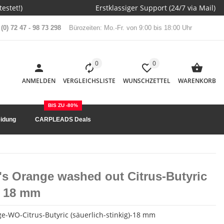
estet!)
Erstklassiger Support (24/7 via Mail)
(0) 72 47 - 98 73 298
Bürozeiten: Mo.-Fr. von 9:00 bis 18:00 Uhr
0
0
ANMELDEN
VERGLEICHSLISTE
WUNSCHZETTEL
WARENKORB
BIS ZU -80%
idung
CARPLEADS Deals
's Orange washed out Citrus-Butyric
g) 18 mm
-WO-Citrus-Butyric (säuerlich-stinkig)-18 mm