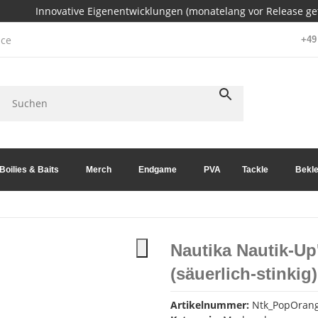
Innovative Eigenentwicklungen (monatelang vor Release get
ce
+49 
Boilies & Baits
Merch
Endgame
PVA
Tackle
Bekle
Nautika Nautik-Up
(säuerlich-stinki
Artikelnummer:
Ntk_PopOrange