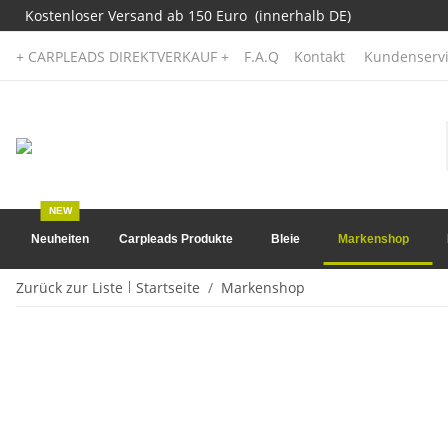
Kostenloser Versand ab 150 Euro (innerhalb DE)
+ CARPLEADS DIREKTVERKAUF +
F.A.Q
Kontakt
Kundenservi
NEW
Neuheiten
Carpleads Produkte
Bleie
Markenshop
Zurück zur Liste
Startseite
Markenshop