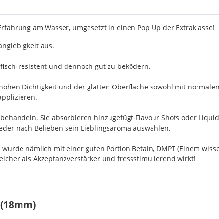
 Erfahrung am Wasser, umgesetzt in einen Pop Up der Extraklasse!
nglebigkeit aus.
fisch-resistent und dennoch gut zu beködern.
 hohen Dichtigkeit und der glatten Oberfläche sowohl mit normalen
applizieren.
achbehandeln. Sie absorbieren hinzugefügt Flavour Shots oder Liqu
 jeder nach Belieben sein Lieblingsaroma auswählen.
ix wurde nämlich mit einer guten Portion Betain, DMPT (Einem wis
welcher als Akzeptanzverstärker und fressstimulierend wirkt!
g (18mm)