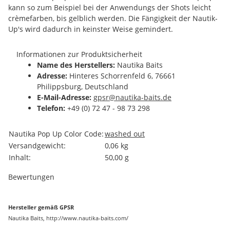
kann so zum Beispiel bei der Anwendungs der Shots leicht
crèmefarben, bis gelblich werden. Die Fängigkeit der Nautik-
Up's wird dadurch in keinster Weise gemindert.
Informationen zur Produktsicherheit
Name des Herstellers:
Nautika Baits
Adresse:
Hinteres Schorrenfeld 6, 76661
Philippsburg, Deutschland
E-Mail-Adresse:
gpsr@nautika-baits.de
Telefon:
+49 (0) 72 47 - 98 73 298
Produkteigenschaft
Wert
Nautika Pop Up Color Code:
washed out
Versandgewicht:
0,06 kg
Inhalt:
50,00 g
Bewertungen
Hersteller gemäß GPSR
Nautika Baits, http://www.nautika-baits.com/