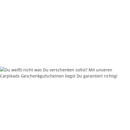
Nautika Nautik-Up's Pink washed out 12 / 15 / 18 mm
8,95 €
*
17,90 € pro 100 g
Sofort verfügbar