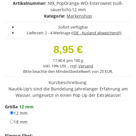
Artikelnummer:
Ntk_PopOrange-WO-Estersweet (süß-
säuerlich)-12 mm
Kategorie:
Markenshop
Sofort verfügbar
Lieferzeit:
2 - 4 Werktage
((DE - Ausland abweichend))
8,95 €
17,90 € pro 100 g
inkl. 19% USt. , zzgl.
Versand
Bitte beachte den Mindestbestellwert von 25 EUR.
Kurzbeschreibung:
Nautik-Up's sind die Bündelung jahrelanger Erfahrung am
Wasser, umgesetzt in einen Pop Up der Extraklasse!
Größe
12 mm
12 mm
12 mm
18 mm
18 mm
Flavour Shot: