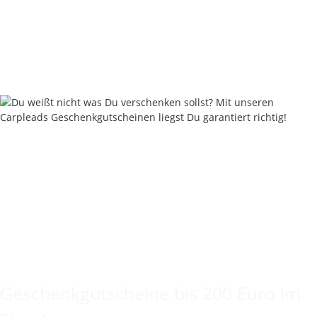
Nautika Nautik-Up's Pink washed out 12 / 15 / 18 mm
8,95 €
*
17,90 € pro 100 g
Sofort verfügbar
Keine Idee für ein tolles Geschenk?
Geschenkgutscheine bis 200 Euro im