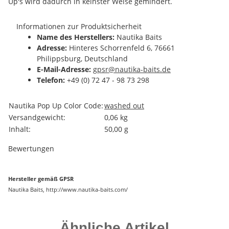
Up's wird dadurch in keinster Weise gemindert.
Informationen zur Produktsicherheit
Name des Herstellers:
Nautika Baits
Adresse:
Hinteres Schorrenfeld 6, 76661
Philippsburg, Deutschland
E-Mail-Adresse:
gpsr@nautika-baits.de
Telefon:
+49 (0) 72 47 - 98 73 298
Produkteigenschaft
Wert
Nautika Pop Up Color Code:
washed out
Versandgewicht:
0,06 kg
Inhalt:
50,00 g
Bewertungen
Hersteller gemäß GPSR
Nautika Baits, http://www.nautika-baits.com/
Ähnliche Artikel