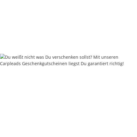
Nautika Nautik-Up's Pink washed out 12 / 15 / 18 mm
8,95 €
*
17,90 € pro 100 g
Sofort verfügbar
Keine Idee für ein tolles Geschenk?