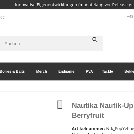
Innovative Eigenentwicklungen (monatelang vor Release get
ce
+49 
Boilies & Baits
Merch
Endgame
PVA
Tackle
Bekle
Nautika Nautik-U
Berryfruit
Artikelnummer:
Ntk_PopYell