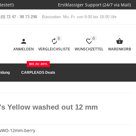
estet!)
Erstklassiger Support (24/7 via Mail)
(0) 72 47 - 98 73 298
Bürozeiten: Mo.-Fr. von 9:00 bis 18:00 Uhr
0
0
ANMELDEN
VERGLEICHSLISTE
WUNSCHZETTEL
WARENKORB
BIS ZU -80%
idung
CARPLEADS Deals
p's Yellow washed out 12 mm
owWO-12mm-berry