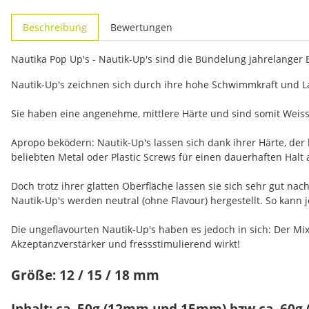
weitere Registerkarten anzeigen
Beschreibung
Bewertungen
Nautika Pop Up's - Nautik-Up's sind die Bündelung jahrelanger
Nautik-Up's zeichnen sich durch ihre hohe Schwimmkraft und La
Sie haben eine angenehme, mittlere Härte und sind somit Weiss
Apropo beködern: Nautik-Up's lassen sich dank ihrer Härte, der
beliebten Metal oder Plastic Screws für einen dauerhaften Halt 
Doch trotz ihrer glatten Oberfläche lassen sie sich sehr gut n
Nautik-Up's werden neutral (ohne Flavour) hergestellt. So kann
Die ungeflavourten Nautik-Up's haben es jedoch in sich: Der Mix
Akzeptanzverstärker und fressstimulierend wirkt!
Größe: 12 / 15 / 18 mm
Inhalt: ca. 50g (12mm und 15mm) bzw ca. 60g