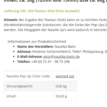
Lieferung inkl. 2ml Flavour-Shot (freie Auswahl)
Hinweis:
Bei Zugabe des Flavour-Shots kann es zu leichten Fa
Attraktivitätssteigernde Substanzen, die die Farbe der Pop-Ups
werden. Die Fängigkeit der Nautik-Up's wird dadurch in keinste
Informationen zur Produktsicherheit
Name des Herstellers:
Nautika Baits
Adresse:
Hinteres Schorrenfeld 6, 76661 Philippsburg, 
E-Mail-Adresse:
gpsr@nautika-baits.de
Telefon:
+49 (0) 72 47 - 98 73 298
Produkteigenschaft
Wert
Nautika Pop Up Color Code:
washed out
Versandgewicht:
0,06 kg
Inhalt:
50,00 g