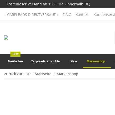
Kostenloser Versand ab 150 Euro (innerhalb DE)
+ CARPLEADS DIREKTVERKAUF +
F.A.Q
Kontakt
Kundenservi
NEW
Neuheiten
Carpleads Produkte
Bleie
Markenshop
Zurück zur Liste
Startseite
Markenshop