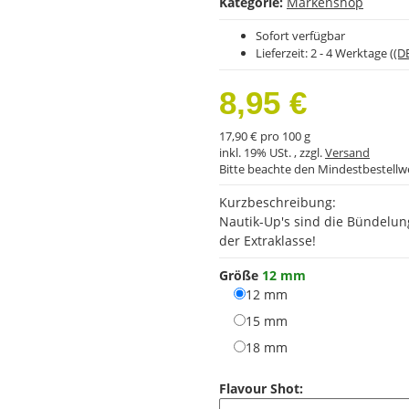
Kategorie:
Markenshop
Sofort verfügbar
Lieferzeit:
2 - 4 Werktage
((D
8,95 €
17,90 € pro 100 g
inkl. 19% USt. , zzgl.
Versand
Bitte beachte den Mindestbestellw
Kurzbeschreibung:
Nautik-Up's sind die Bündelun
der Extraklasse!
Größe
12 mm
12 mm
12 mm
15 mm
15 mm
18 mm
18 mm
Flavour Shot: