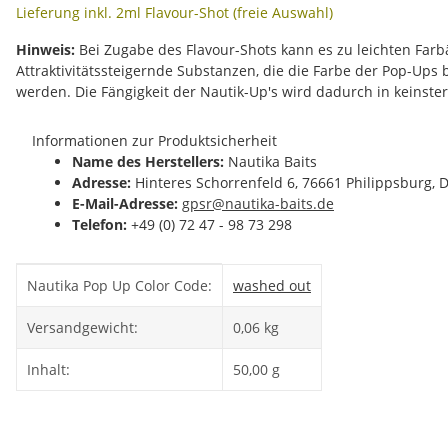
Lieferung inkl. 2ml Flavour-Shot (freie Auswahl)
Hinweis:
Bei Zugabe des Flavour-Shots kann es zu leichten Fa
Attraktivitätssteigernde Substanzen, die die Farbe der Pop-Ups
werden. Die Fängigkeit der Nautik-Up's wird dadurch in keinste
Informationen zur Produktsicherheit
Name des Herstellers:
Nautika Baits
Adresse:
Hinteres Schorrenfeld 6, 76661 Philippsburg, 
E-Mail-Adresse:
gpsr@nautika-baits.de
Telefon:
+49 (0) 72 47 - 98 73 298
Produkteigenschaft
Wert
Nautika Pop Up Color Code:
washed out
Versandgewicht:
0,06 kg
Inhalt:
50,00 g