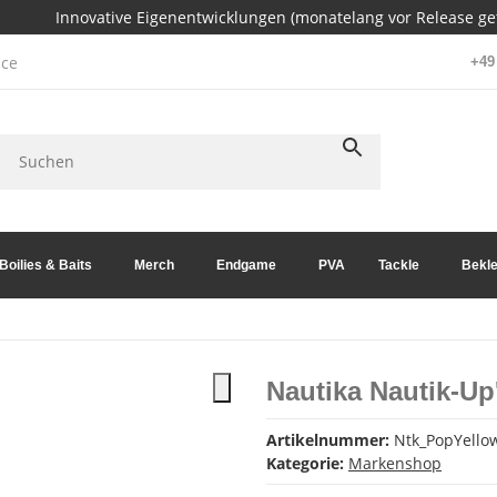
Innovative Eigenentwicklungen (monatelang vor Release get
ce
+49 
Boilies & Baits
Merch
Endgame
PVA
Tackle
Bekle
Nautika Nautik-U
Artikelnummer:
Ntk_PopYell
Kategorie:
Markenshop