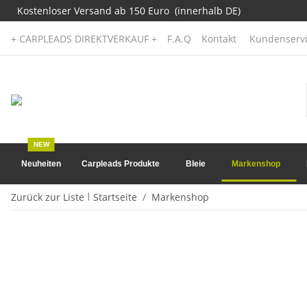
Kostenloser Versand ab 150 Euro (innerhalb DE)
+ CARPLEADS DIREKTVERKAUF +
F.A.Q
Kontakt
Kundenservi
NEW
Neuheiten
Carpleads Produkte
Bleie
Markenshop
Zurück zur Liste
Startseite
Markenshop