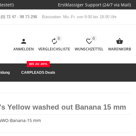
estet!)
Erstklassiger Support (24/7 via Mail)
(0) 72 47 - 98 73 298
Bürozeiten: Mo.-Fr. von 9:00 bis 18:00 Uhr
0
0
ANMELDEN
VERGLEICHSLISTE
WUNSCHZETTEL
WARENKORB
BIS ZU -80%
idung
CARPLEADS Deals
p's Yellow washed out Banana 15 mm
owWO-Banana-15 mm