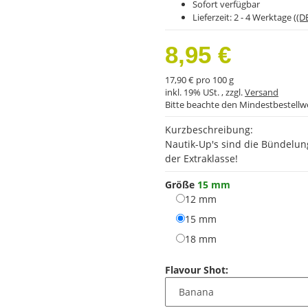
Sofort verfügbar
Lieferzeit:
2 - 4 Werktage
((D
8,95 €
17,90 € pro 100 g
inkl. 19% USt. , zzgl.
Versand
Bitte beachte den Mindestbestellw
Kurzbeschreibung:
Nautik-Up's sind die Bündelun
der Extraklasse!
Größe
15 mm
12 mm
12 mm
15 mm
15 mm
18 mm
18 mm
Flavour Shot: