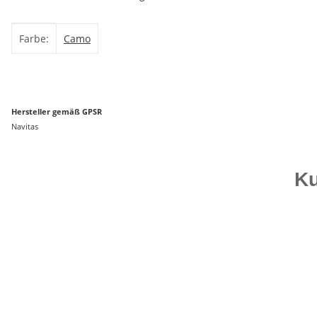
Produkteigenschaft
Wert
Farbe:
Camo
Hersteller gemäß GPSR
Navitas
Ku
Bestseller