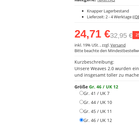
Knapper Lagerbestand
Lieferzeit:
2 - 4 Werktage
((D
24,71 €
32,95 €
2
inkl. 19% USt. , zzgl.
Versand
Bitte beachte den Mindestbestellw
Kurzbeschreibung:
Unsere Weaves 2.0 wurden ein
und insgesamt toller zu mache
Größe
Gr. 46 / UK 12
Gr. 41 / UK 7
Gr. 41 / UK 7
Gr. 44 / UK 1
Gr. 44 / UK 10
Gr. 45 / UK 1
Gr. 45 / UK 11
Gr. 46 / UK 1
Gr. 46 / UK 12