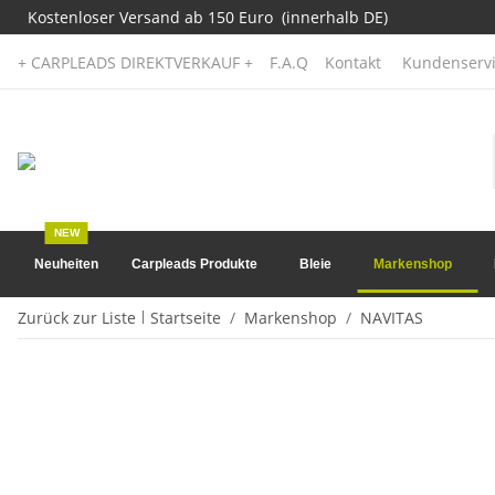
Kostenloser Versand ab 150 Euro (innerhalb DE)
+ CARPLEADS DIREKTVERKAUF +
F.A.Q
Kontakt
Kundenservi
NEW
Neuheiten
Carpleads Produkte
Bleie
Markenshop
Zurück zur Liste
Startseite
Markenshop
NAVITAS