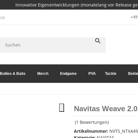
Innovative Eigenentwicklungen (monatelang vor Release get
ce
+49 
Boilies & Baits
Merch
Endgame
PVA
Tackle
Bekle
Navitas Weave 2.0
(1 Bewertungen)
Artikelnummer:
NVTS_NTXA49
Kategorie:
NAVITAS