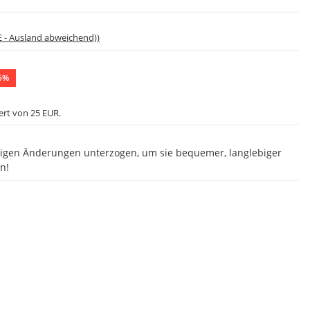
E - Ausland abweichend))
5%
ert von 25 EUR.
igen Änderungen unterzogen, um sie bequemer, langlebiger
n!
0
1
2