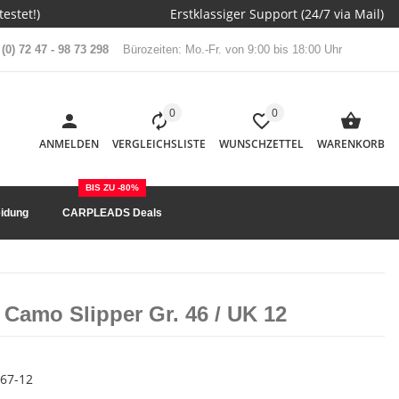
estet!)
Erstklassiger Support (24/7 via Mail)
(0) 72 47 - 98 73 298
Bürozeiten: Mo.-Fr. von 9:00 bis 18:00 Uhr
0
0
ANMELDEN
VERGLEICHSLISTE
WUNSCHZETTEL
WARENKORB
BIS ZU -80%
idung
CARPLEADS Deals
 Camo Slipper Gr. 46 / UK 12
67-12