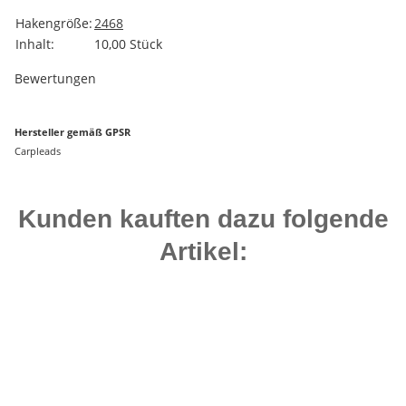
Produkteigenschaft
Wert
Hakengröße:
2
4
6
8
Inhalt:
10,00 Stück
Bewertungen
Hersteller gemäß GPSR
Carpleads
Kunden kauften dazu folgende
Artikel:
Auf Lager