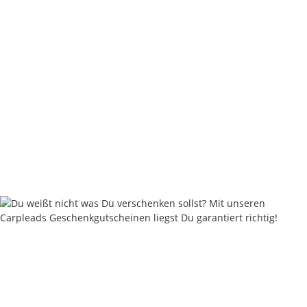
ABVERKAUF! H2 Hook Grösse 8
5,25 €
*
Sofort verfügbar
Lieferzeit:
2 - 4 Werktage
((DE - Ausland abweichend))