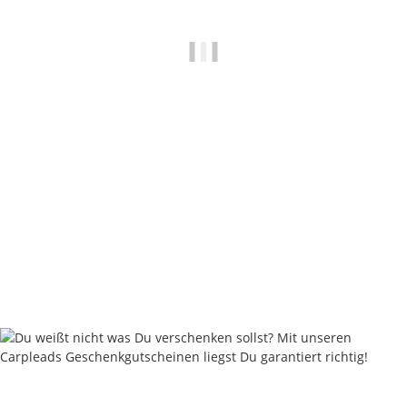
Nash Waders Wathose
67,49 €
*
Rabatt:
25%
Knapper Lagerbestand