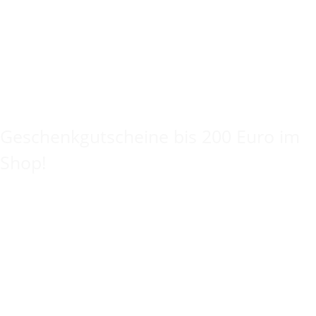
Keine Idee für ein tolles Geschenk?
Geschenkgutscheine bis 200 Euro im
Shop!