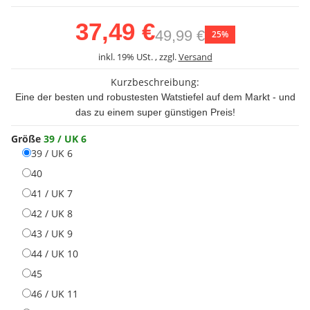
37,49 €
49,99 €
25%
inkl. 19% USt. , zzgl.
Versand
Kurzbeschreibung:
Eine der besten und robustesten Watstiefel auf dem Markt - und
das zu einem super günstigen Preis!
Größe
39 / UK 6
39 / UK 6
39 / UK 6
40
40
41 / UK 7
41 / UK 7
42 / UK 8
42 / UK 8
43 / UK 9
43 / UK 9
44 / UK 10
44 / UK 10
45
45
46 / UK 11
46 / UK 11