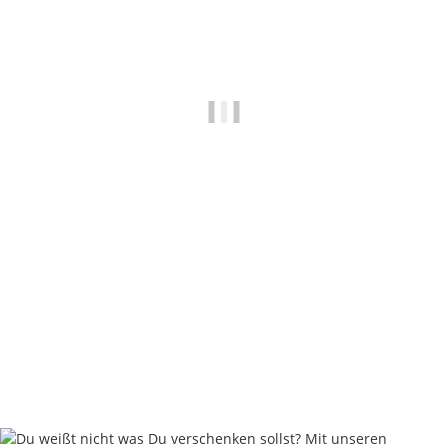
Carpleads Powder Coating - Dark Sand
ab
11,90 €
*
59,50 € pro 1 kg
Weitere Variationen erhältlich.
Sofort verfügbar