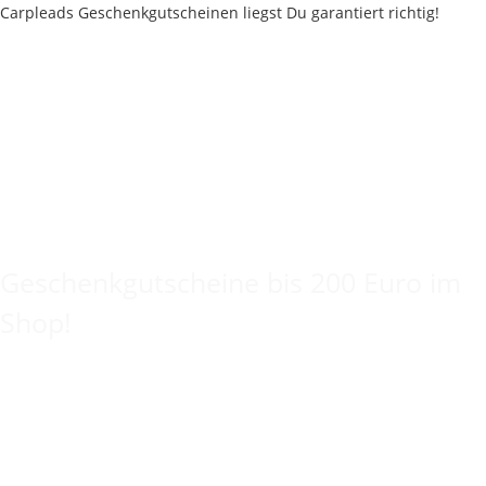
Keine Idee für ein tolles Geschenk?
Geschenkgutscheine bis 200 Euro im
Shop!