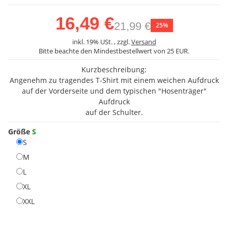
16,49 €
21,99 €
25%
inkl. 19% USt. , zzgl.
Versand
Bitte beachte den Mindestbestellwert von 25 EUR.
Kurzbeschreibung:
Angenehm zu tragendes T-Shirt mit einem weichen Aufdruck
auf der Vorderseite und dem typischen "Hosenträger"
Aufdruck
auf der Schulter.
Größe
S
S
S
M
M
L
L
XL
XL
XXL
XXL