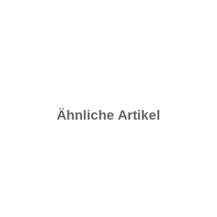
Rolling Swivel Gr. 8 - 20 Stück - Matt Black
4,20 €
*
0,21 € pro 1 Stück
Sofort verfügbar
Lieferzeit:
2 - 4 Werktage
((DE - Ausland abweichend))
Ähnliche Artikel
Top bewertet