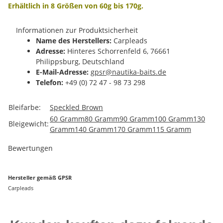
Erhältlich in 8 Größen von 60g bis 170g.
Informationen zur Produktsicherheit
Name des Herstellers:
Carpleads
Adresse:
Hinteres Schorrenfeld 6, 76661
Philippsburg, Deutschland
E-Mail-Adresse:
gpsr@nautika-baits.de
Telefon:
+49 (0) 72 47 - 98 73 298
Produkteigenschaft
Wert
Bleifarbe:
Speckled Brown
60 Gramm
80 Gramm
90 Gramm
100 Gramm
130
Bleigewicht:
Gramm
140 Gramm
170 Gramm
115 Gramm
Bewertungen
Hersteller gemäß GPSR
Carpleads