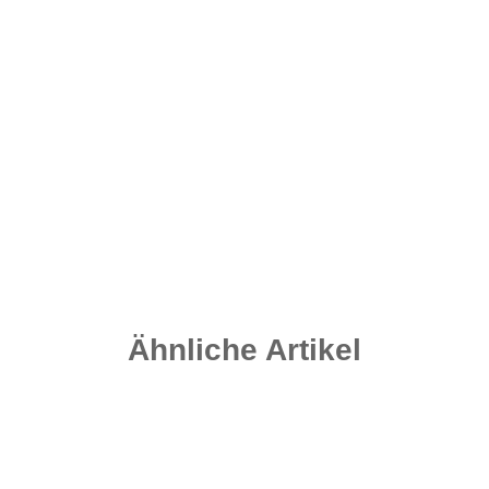
Quick Change Swivel Gr. 8 - Matt Black
4,20 €
*
0,35 € pro 1 Stück
Sofort verfügbar
Lieferzeit:
2 - 4 Werktage
((DE - Ausland abweichend))
Ähnliche Artikel
Top bewertet