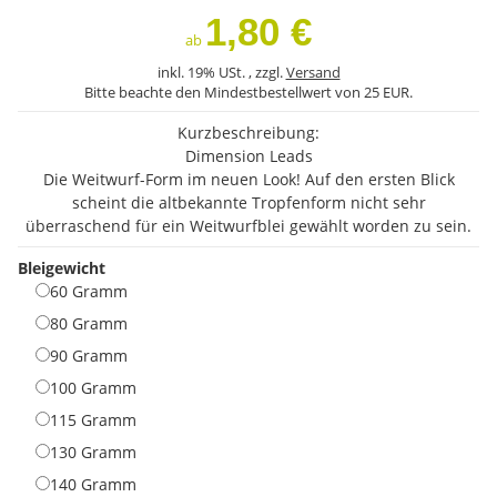
1,80 €
ab
inkl. 19% USt. , zzgl.
Versand
Bitte beachte den Mindestbestellwert von 25 EUR.
Kurzbeschreibung:
Dimension Leads
Die Weitwurf-Form im neuen Look! Auf den ersten Blick
scheint die altbekannte Tropfenform nicht sehr
überraschend für ein Weitwurfblei gewählt worden zu sein.
Bleigewicht
60 Gramm
60 Gramm
80 Gramm
80 Gramm
90 Gramm
90 Gramm
100 Gramm
100 Gramm
115 Gramm
115 Gramm
130 Gramm
130 Gramm
140 Gramm
140 Gramm