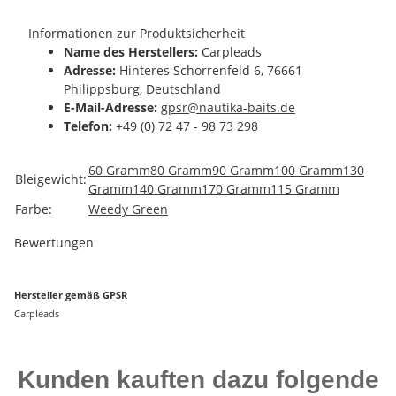
Informationen zur Produktsicherheit
Name des Herstellers:
Carpleads
Adresse:
Hinteres Schorrenfeld 6, 76661
Philippsburg, Deutschland
E-Mail-Adresse:
gpsr@nautika-baits.de
Telefon:
+49 (0) 72 47 - 98 73 298
Produkteigenschaft
Wert
60 Gramm
80 Gramm
90 Gramm
100 Gramm
130
Bleigewicht:
Gramm
140 Gramm
170 Gramm
115 Gramm
Farbe:
Weedy Green
Bewertungen
Hersteller gemäß GPSR
Carpleads
Kunden kauften dazu folgende