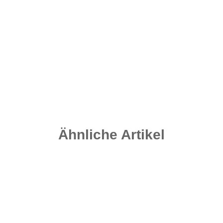
Dimension Leads - Speckled Brown 100 Gramm
1,90 €
*
Sofort verfügbar
Ähnliche Artikel
Top bewertet