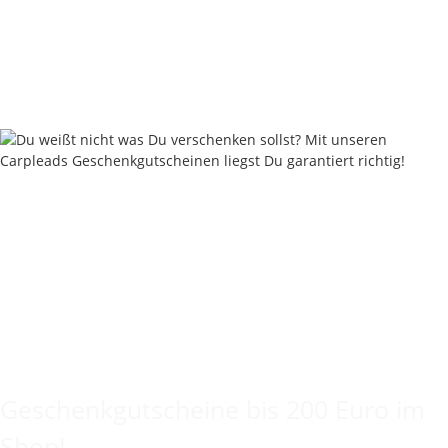
ab
1,80 €
*
Sofort verfügbar
Lieferstatus: 2 - 4 Werktage
Keine Idee für ein tolles Geschenk?
Geschenkgutscheine bis 200 Euro im
Shop!