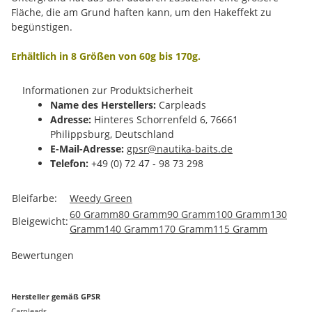
Fläche, die am Grund haften kann, um den Hakeffekt zu
begünstigen.
Erhältlich in 8 Größen von 60g bis 170g.
Informationen zur Produktsicherheit
Name des Herstellers:
Carpleads
Adresse:
Hinteres Schorrenfeld 6, 76661
Philippsburg, Deutschland
E-Mail-Adresse:
gpsr@nautika-baits.de
Telefon:
+49 (0) 72 47 - 98 73 298
Produkteigenschaft
Wert
Bleifarbe:
Weedy Green
60 Gramm
80 Gramm
90 Gramm
100 Gramm
130
Bleigewicht:
Gramm
140 Gramm
170 Gramm
115 Gramm
Bewertungen
Hersteller gemäß GPSR
Carpleads