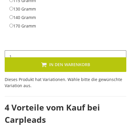
115 Gramm
115 Gramm
130 Gramm
130 Gramm
140 Gramm
140 Gramm
170 Gramm
170 Gramm
IN DEN WARENKORB
x
Dieses Produkt hat Variationen. Wähle bitte die gewünschte
Variation aus.
4 Vorteile vom Kauf bei
Carpleads