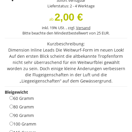
Sofort verfügbar
Lieferstatus: 2 - 4 Werktage
2,00 €
ab
inkl. 19% USt. , zzgl.
Versand
Bitte beachte den Mindestbestellwert von 25 EUR.
Kurzbeschreibung:
Dimension Inline Leads Die Weitwurf-Form im neuen Look!
Auf den ersten Blick scheint die altbekannte Tropfenform
nicht sehr überraschend für ein Weitwurfblei gewählt
worden zu sein. Doch einige kleine Änderungen verbessern
die Flugeigenschaften in der Luft und die
„Liegeeigenschaften“ auf dem Gewässergrund.
Bleigewicht
60 Gramm
60 Gramm
80 Gramm
80 Gramm
90 Gramm
90 Gramm
100 Gramm
100 Gramm