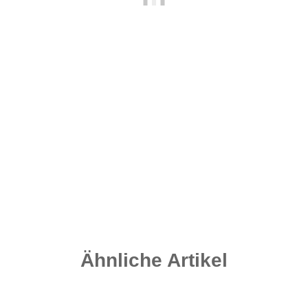
Quick Change Swivel Gr. 8 - Matt Black
4,20 €
*
0,35 € pro 1 Stück
Sofort verfügbar
Lieferzeit:
2 - 4 Werktage
((DE - Ausland abweichend))
Ähnliche Artikel