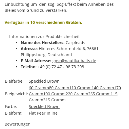
Einbuchtung um den sog. Sog-Effekt beim Anheben des
Bleies vom Grund zu verstärken.
Verfügbar in 10 verschiedenen Größen.
Informationen zur Produktsicherheit
Name des Herstellers:
Carpleads
Adresse:
Hinteres Schorrenfeld 6, 76661
Philippsburg, Deutschland
E-Mail-Adresse:
gpsr@nautika-baits.de
Telefon:
+49 (0) 72 47 - 98 73 298
Produkteigenschaft
Wert
Bleifarbe:
Speckled Brown
60 Gramm
80 Gramm
110 Gramm
140 Gramm
170
Bleigewicht:
Gramm
190 Gramm
220 Gramm
265 Gramm
115
Gramm
315 Gramm
Farbe:
Speckled Brown
Bleiform:
Flat Pear Inline
Bewertungen