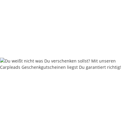
Flat Pear Inline - 60 - 220 Gramm - Muddy Sand
ab
2,00 €
*
Sofort verfügbar
Lieferstatus: 2 - 4 Werktage
Keine Idee für ein tolles Geschenk?