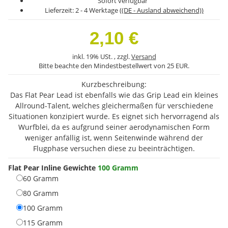
Sofort verfügbar
Lieferzeit:
2 - 4 Werktage
((DE - Ausland abweichend))
2,10 €
inkl. 19% USt. , zzgl.
Versand
Bitte beachte den Mindestbestellwert von 25 EUR.
Kurzbeschreibung:
Das Flat Pear Lead ist ebenfalls wie das Grip Lead ein kleines
Allround-Talent, welches gleichermaßen für verschiedene
Situationen konzipiert wurde. Es eignet sich hervorragend als
Wurfblei, da es aufgrund seiner aerodynamischen Form
weniger anfällig ist, wenn Seitenwinde während der
Flugphase versuchen diese zu beeinträchtigen.
Flat Pear Inline Gewichte
100 Gramm
60 Gramm
60 Gramm
80 Gramm
80 Gramm
100 Gramm
100 Gramm
115 Gramm
115 Gramm