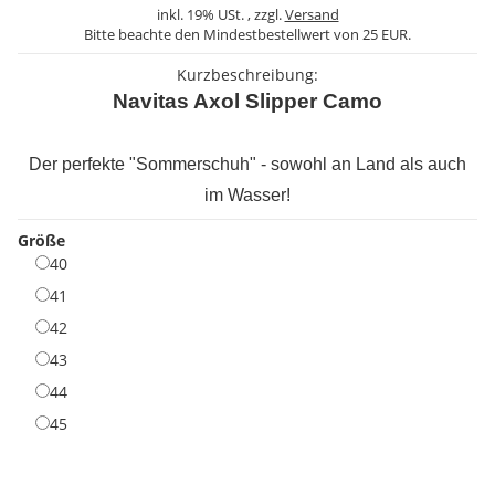
inkl. 19% USt. , zzgl.
Versand
Bitte beachte den Mindestbestellwert von 25 EUR.
Kurzbeschreibung:
Navitas Axol Slipper Camo
Der perfekte "Sommerschuh" - sowohl an Land als auch
im Wasser!
Größe
40
40
41
41
42
42
43
43
44
44
45
45