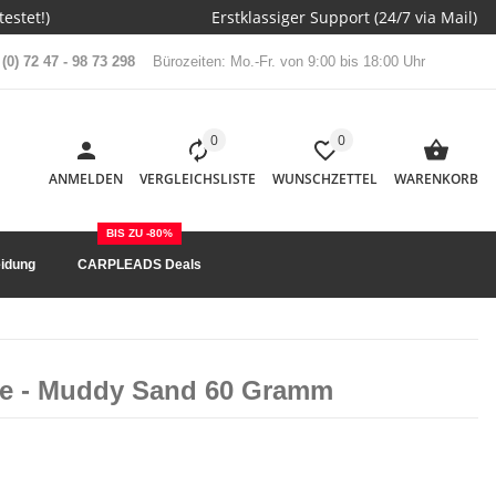
estet!)
Erstklassiger Support (24/7 via Mail)
(0) 72 47 - 98 73 298
Bürozeiten: Mo.-Fr. von 9:00 bis 18:00 Uhr
0
0
ANMELDEN
VERGLEICHSLISTE
WUNSCHZETTEL
WARENKORB
BIS ZU -80%
idung
CARPLEADS Deals
ine - Muddy Sand 60 Gramm