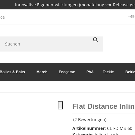
Innovative Eigenentwicklungen (monatelang vor Release get
ce
+49 
Boilies & Baits
Merch
Endgame
PVA
Tackle
Bekle
Flat Distance Inl
(2 Bewertungen)
Artikelnummer:
CL-FDIMS-60
Kategorie:
Inline Leads