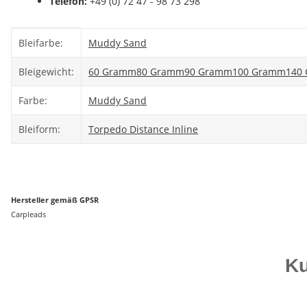
Telefon:
+49 (0) 72 47 - 98 73 298
Produkteigenschaft
Wert
Bleifarbe:
Muddy Sand
Bleigewicht:
60 Gramm
80 Gramm
90 Gramm
100 Gramm
140
Farbe:
Muddy Sand
Bleiform:
Torpedo Distance Inline
Hersteller gemäß GPSR
Carpleads
Ku