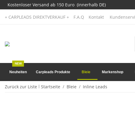
Kostenloser Versand ab 150 Euro (innerhalb DE)
+ CARPLEADS DIREKTVERKAUF +
F.A.Q
Kontakt
Kundenservi
NEW
Neuheiten
Carpleads Produkte
Bleie
Markenshop
Zurück zur Liste
Startseite
Bleie
Inline Leads