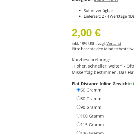
Sofort verfügbar
Lieferzeit:
2 - 4 Werktage
((D
2,00 €
inkl. 19% USt. , zzgl.
Versand
Bitte beachte den Mindestbestellw
Kurzbeschreibung:
„Höher, schneller, weiter“ - O
Misserfolg bestimmen. Das Flat 
Flat Distance Inline Gewichte
60 Gramm
60 Gramm
80 Gramm
80 Gramm
90 Gramm
90 Gramm
100 Gramm
100 Gramm
115 Gramm
115 Gramm
130 Gramm
130 Gramm