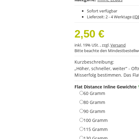
Sofort verfügbar
Lieferzeit:
2 - 4 Werktage
((D
2,50 €
inkl. 19% USt. , zzgl.
Versand
Bitte beachte den Mindestbestellw
Kurzbeschreibung:
„Höher, schneller, weiter“ - O
Misserfolg bestimmen. Das Flat 
Flat Distance Inline Gewichte
60 Gramm
60 Gramm
80 Gramm
80 Gramm
90 Gramm
90 Gramm
100 Gramm
100 Gramm
115 Gramm
115 Gramm
130 Gramm
130 Gramm