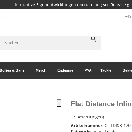
Innovative Eigenentwicklungen (monatelang vor Release get
ce
+49 
Boilies & Baits
Merch
Endgame
PVA
Tackle
Bekle
Flat Distance Inl
(3 Bewertungen)
Artikelnummer:
CL-FDISB-170
Kategorie:
Inline Leads