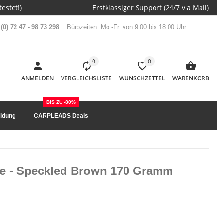
estet!)
Erstklassiger Support (24/7 via Mail)
(0) 72 47 - 98 73 298
Bürozeiten: Mo.-Fr. von 9:00 bis 18:00 Uhr
0
0
ANMELDEN
VERGLEICHSLISTE
WUNSCHZETTEL
WARENKORB
BIS ZU -80%
idung
CARPLEADS Deals
ine - Speckled Brown 170 Gramm