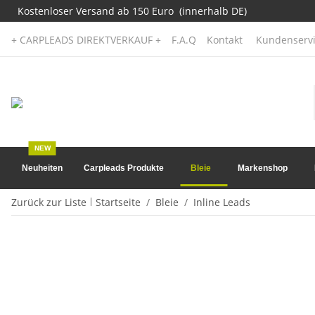
Kostenloser Versand ab 150 Euro (innerhalb DE)
+ CARPLEADS DIREKTVERKAUF +
F.A.Q
Kontakt
Kundenservi
NEW
Neuheiten
Carpleads Produkte
Bleie
Markenshop
Zurück zur Liste
Startseite
Bleie
Inline Leads