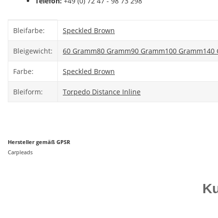
Telefon:
+49 (0) 72 47 - 98 73 298
Produkteigenschaft
Wert
Bleifarbe:
Speckled Brown
Bleigewicht:
60 Gramm
80 Gramm
90 Gramm
100 Gramm
140
Farbe:
Speckled Brown
Bleiform:
Torpedo Distance Inline
Hersteller gemäß GPSR
Carpleads
Ku