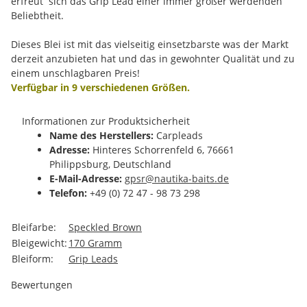
erfreut sich das Grip Lead einer immer größer werdenden
Beliebtheit.
Dieses Blei ist mit das vielseitig einsetzbarste was der Markt
derzeit anzubieten hat und das in gewohnter Qualität und zu
einem unschlagbaren Preis!
Verfügbar in 9 verschiedenen Größen.
Informationen zur Produktsicherheit
Name des Herstellers:
Carpleads
Adresse:
Hinteres Schorrenfeld 6, 76661
Philippsburg, Deutschland
E-Mail-Adresse:
gpsr@nautika-baits.de
Telefon:
+49 (0) 72 47 - 98 73 298
Produkteigenschaft
Wert
Bleifarbe:
Speckled Brown
Bleigewicht:
170 Gramm
Bleiform:
Grip Leads
Bewertungen