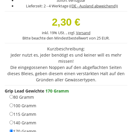
Sofort verfügbar
Lieferzeit:
2 - 4 Werktage
((DE - Ausland abweichend))
2,30 €
inkl. 19% USt. , zzgl.
Versand
Bitte beachte den Mindestbestellwert von 25 EUR.
Kurzbeschreibung:
Jeder nutzt es, jeder benötigt es und keiner will es mehr
missen!
Die eingegossenen Noppen auf den abgeflachten Seiten
dieses Bleies, geben diesem einen verstärkten Halt auf den
Gründen aller Gewässertypen.
Grip Lead Gewichte
170 Gramm
80 Gramm
80 Gramm
100 Gramm
100 Gramm
115 Gramm
115 Gramm
140 Gramm
140 Gramm
170 Gramm
170 Gramm