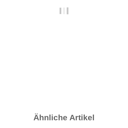
Grip Leads - Speckled Brown 140 Gramm
2,10 €
*
Sofort verfügbar
Lieferzeit:
2 - 4 Werktage
((DE - Ausland abweichend))
Ähnliche Artikel