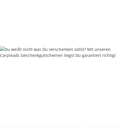
Grip Leads 80 - 330 Gramm - Muddy Sand
ab
1,80 €
*
Sofort verfügbar
Lieferstatus: 2 - 4 Werktage
Keine Idee für ein tolles Geschenk?
Geschenkgutscheine bis 200 Euro im