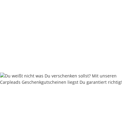
Carpleads Camo Split Shots 180g
6,95 €
*
Sofort verfügbar
Lieferzeit:
2 - 4 Werktage
((DE - Ausland abweichend))