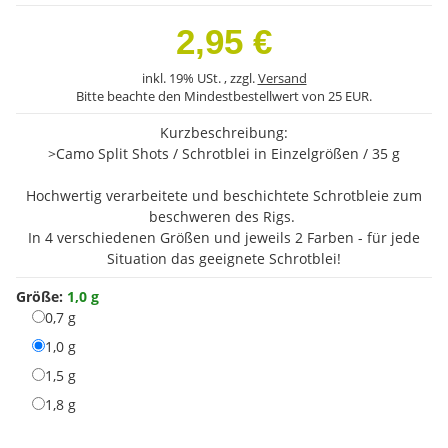
2,95 €
inkl. 19% USt. , zzgl.
Versand
Bitte beachte den Mindestbestellwert von 25 EUR.
Kurzbeschreibung:
>Camo Split Shots / Schrotblei in Einzelgrößen / 35 g
Hochwertig verarbeitete und beschichtete Schrotbleie zum
beschweren des Rigs.
In 4 verschiedenen Größen und jeweils 2 Farben - für jede
Situation das geeignete Schrotblei!
Größe:
1,0 g
0,7 g
0,7 g
1,0 g
1,0 g
1,5 g
1,5 g
1,8 g
1,8 g