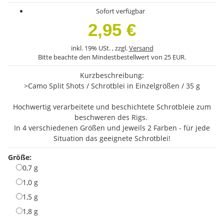
Sofort verfügbar
2,95 €
inkl. 19% USt. , zzgl.
Versand
Bitte beachte den Mindestbestellwert von 25 EUR.
Kurzbeschreibung:
>Camo Split Shots / Schrotblei in Einzelgrößen / 35 g
Hochwertig verarbeitete und beschichtete Schrotbleie zum
beschweren des Rigs.
In 4 verschiedenen Größen und jeweils 2 Farben - für jede
Situation das geeignete Schrotblei!
Größe:
0,7 g
0,7 g
1,0 g
1,0 g
1,5 g
1,5 g
1,8 g
1,8 g