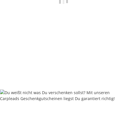
Carpleads Camo Split Shots 180g
6,95 €
*
Sofort verfügbar
Lieferzeit:
2 - 4 Werktage
((DE - Ausland abweichend))