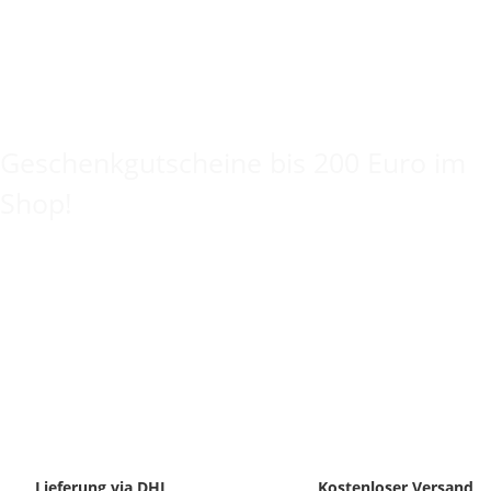
Keine Idee für ein tolles Geschenk?
Geschenkgutscheine bis 200 Euro im
Shop!
Lieferung via DHL
Kostenloser Versand