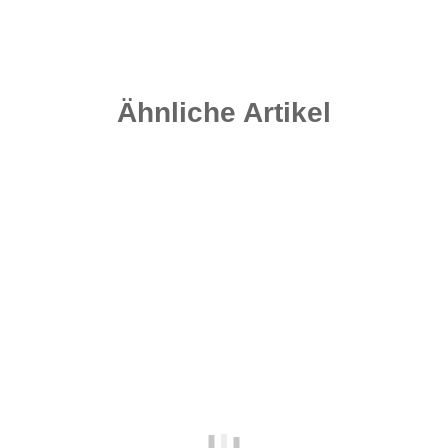
Lieferzeit:
2 - 4 Werktage
((DE - Ausland abweichend))
Ähnliche Artikel
Top bewertet