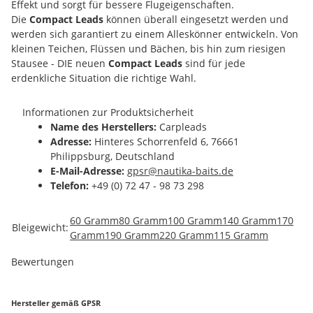
Effekt und sorgt für bessere Flugeigenschaften.
Die
Compact Leads
können überall eingesetzt werden und
werden sich garantiert zu einem Alleskönner entwickeln. Von
kleinen Teichen, Flüssen und Bächen, bis hin zum riesigen
Stausee - DIE neuen
Compact Leads
sind für jede
erdenkliche Situation die richtige Wahl.
Informationen zur Produktsicherheit
Name des Herstellers:
Carpleads
Adresse:
Hinteres Schorrenfeld 6, 76661
Philippsburg, Deutschland
E-Mail-Adresse:
gpsr@nautika-baits.de
Telefon:
+49 (0) 72 47 - 98 73 298
Produkteigenschaft
Wert
60 Gramm
80 Gramm
100 Gramm
140 Gramm
170
Bleigewicht:
Gramm
190 Gramm
220 Gramm
115 Gramm
Bewertungen
Hersteller gemäß GPSR