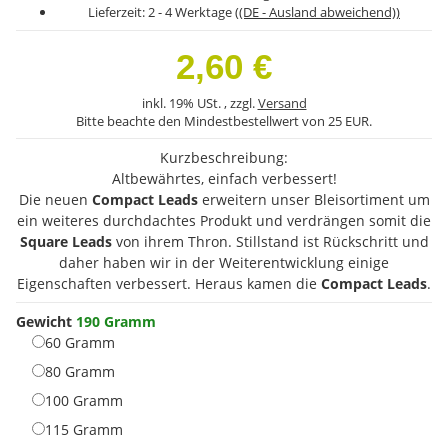
Lieferzeit:
2 - 4 Werktage
((DE - Ausland abweichend))
2,60 €
inkl. 19% USt. , zzgl.
Versand
Bitte beachte den Mindestbestellwert von 25 EUR.
Kurzbeschreibung:
Altbewährtes, einfach verbessert!
Die neuen
Compact Leads
erweitern unser Bleisortiment um
ein weiteres durchdachtes Produkt und verdrängen somit die
Square Leads
von ihrem Thron. Stillstand ist Rückschritt und
daher haben wir in der Weiterentwicklung einige
Eigenschaften verbessert. Heraus kamen die
Compact Leads
.
Gewicht
190 Gramm
60 Gramm
60 Gramm
80 Gramm
80 Gramm
100 Gramm
100 Gramm
115 Gramm
115 Gramm