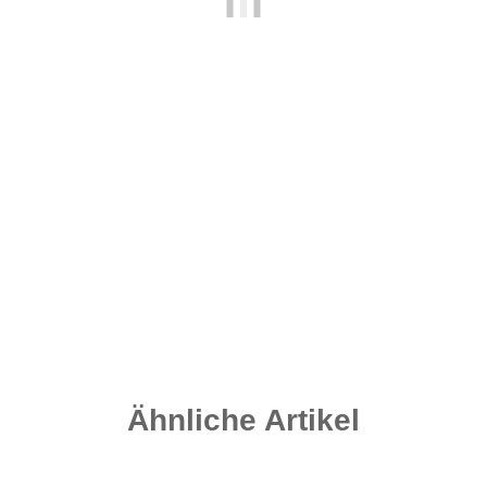
Compact Leads - Speckled Brown 170 Gramm
2,30 €
*
Sofort verfügbar
Lieferzeit:
2 - 4 Werktage
((DE - Ausland abweichend))
Ähnliche Artikel