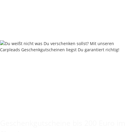
Stonez Leads 60 - 220 Gramm - Weedy Green
ab
1,80 €
*
Sofort verfügbar
Lieferstatus: 2 - 4 Werktage
Keine Idee für ein tolles Geschenk?
Geschenkgutscheine bis 200 Euro im