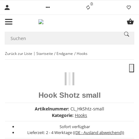
0
Liste ist leer
Zurück zur Liste
Startseite
Endgame
Hooks
Hook Shotz small
Artikelnummer:
CL_HkShtz-small
Kategorie:
Hooks
Sofort verfügbar
Lieferzeit:
2 - 4 Werktage
((DE - Ausland abweichend))