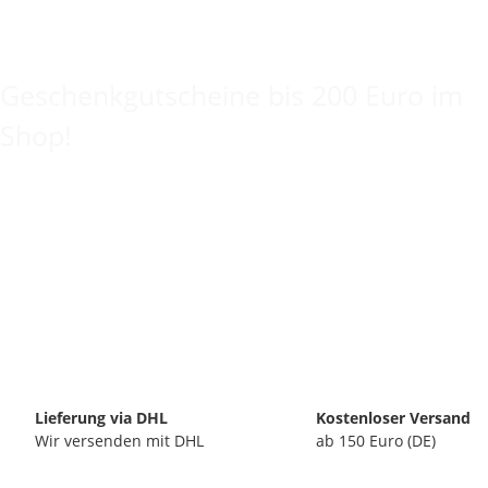
Keine Idee für ein tolles Geschenk?
Geschenkgutscheine bis 200 Euro im
Shop!
Lieferung via DHL
Kostenloser Versand
Wir versenden mit DHL
ab 150 Euro (DE)