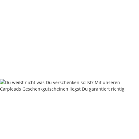
Carpleads Rig Silicone Trans-Green S / M / L / XL
4,20 €
*
8,40 € pro m
Sofort verfügbar