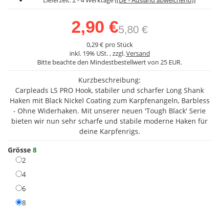
Lieferzeit:
2 - 4 Werktage
((DE - Ausland abweichend))
2,90 €
5,80 €
0,29 € pro Stück
inkl. 19% USt. , zzgl.
Versand
Bitte beachte den Mindestbestellwert von 25 EUR.
Kurzbeschreibung:
Carpleads LS PRO Hook, stabiler und scharfer Long Shank
Haken mit Black Nickel Coating zum Karpfenangeln, Barbless
- Ohne Widerhaken. Mit unserer neuen 'Tough Black' Serie
bieten wir nun sehr scharfe und stabile moderne Haken für
deine Karpfenrigs.
Grösse
8
2
2
4
4
6
6
8
8