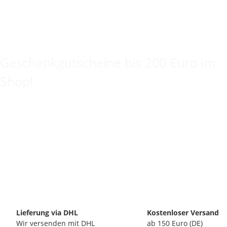
Keine Idee für ein tolles Geschenk?
Geschenkgutscheine bis 200 Euro im
Shop!
Lieferung via DHL
Kostenloser Versand
Wir versenden mit DHL
ab 150 Euro (DE)