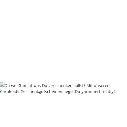
Carpleads LS PRO Hook - Tough Black Series
5,80 €
*
0,58 € pro Stück
Sofort verfügbar