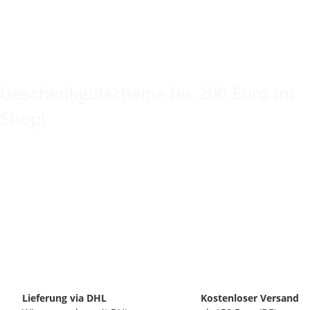
Keine Idee für ein tolles Geschenk?
Geschenkgutscheine bis 200 Euro im
Shop!
Lieferung via DHL
Kostenloser Versand