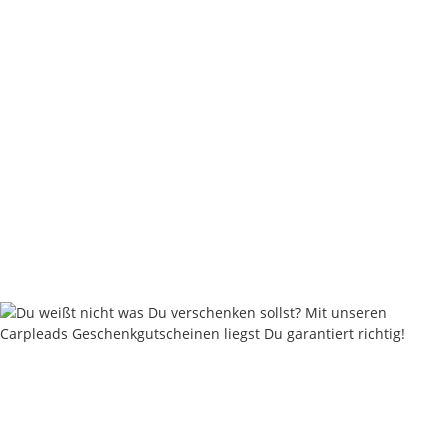
Carpleads LS PRO Hook - Tough Black Series
5,80 €
*
0,58 € pro Stück
Sofort verfügbar