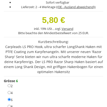
Sofort verfügbar
Lieferzeit:
2 - 4 Werktage
((DE - Ausland abweichend))
5,80 €
inkl. 19% USt. , zzgl.
Versand
Bitte beachte den Mindestbestellwert von 25 EUR.
Kurzbeschreibung:
Carpleads LS PRO Hook, ultra scharfer LongShank Haken mit
PTFE Coating zum Karpfenangeln. Mit unserer neuen 'Razor
Sharp' Serie bieten wir nun ultra scharfe moderne Haken für
deine Karpfenrigs. Der LS PRO Razor Sharp Haken basiert auf
einem Long Shank Design, mit griffigen Hakenbogen für einen
optimalen Hakensitz
Grösse
6
2
2
4
4
6
6
8
8