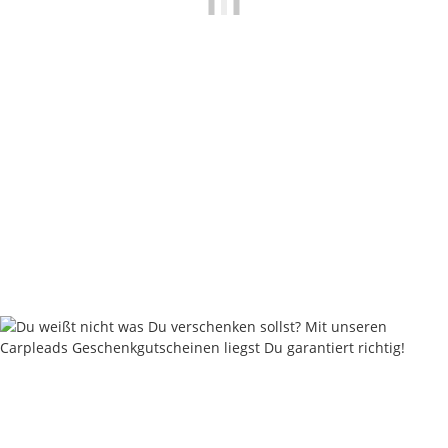
Nash Hook Beads
2,99 €
*
Rabatt:
25%
Knapper Lagerbestand