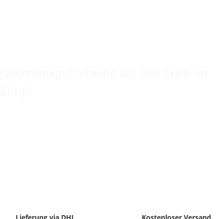
Keine Idee für ein tolles Geschenk?
Geschenkgutscheine bis 200 Euro im
Shop!
Lieferung via DHL
Kostenloser Versand