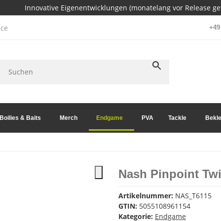
Innovative Eigenentwicklungen (monatelang vor Release get
ce
+49 
Boilies & Baits
Merch
Endgame
PVA
Tackle
Bekle
Nash Pinpoint Tw
Artikelnummer:
NAS_T6115
GTIN:
5055108961154
Kategorie:
Endgame