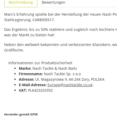
Beschreibung
Bewertungen
Marc’s Erfahrung spielte bei der Herstellung der neuen Nash P
StahlLegierung, CARBIDE617.
Das Ergebnis: bis zu 50% stabilere und zugleich noch leichtere 
was der Markt zu bieten hat!
Neben den weltweit bekannten und verbesserten Klassikern, wie
Großfische.
Informationen zur Produktsicherheit
Marke:
Nash Tackle & Nash Baits
Firmenname:
Nash Tackle Sp. z.o.o
Adresse:
Ul. Magazynowa 9, 44-244 Zory, POLSKA
E-Mail-Adresse:
Europe@nashtackle.co.uk,
VAT:
PL6423203392
Hersteller gemäß GPSR