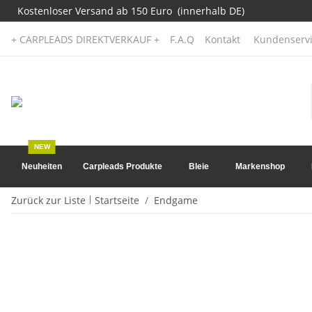
Kostenloser Versand ab 150 Euro (innerhalb DE)
+ CARPLEADS DIREKTVERKAUF +
F.A.Q
Kontakt
Kundenservi
NEW
Neuheiten
Carpleads Produkte
Bleie
Markenshop
Zurück zur Liste
Startseite
Endgame