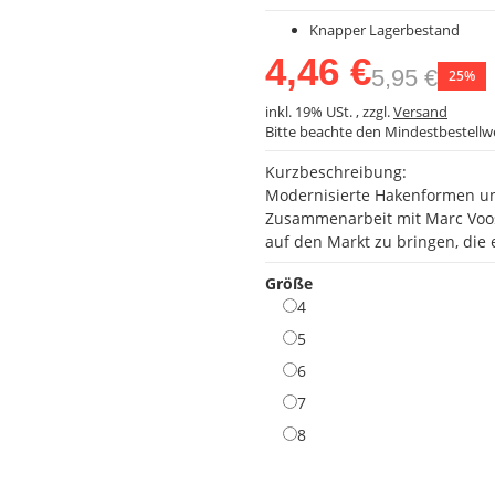
Knapper Lagerbestand
4,46 €
5,95 €
25%
inkl. 19% USt. , zzgl.
Versand
Bitte beachte den Mindestbestellw
Kurzbeschreibung:
Modernisierte Hakenformen un
Zusammenarbeit mit Marc Voose
auf den Markt zu bringen, die 
Größe
4
4
5
5
6
6
7
7
8
8