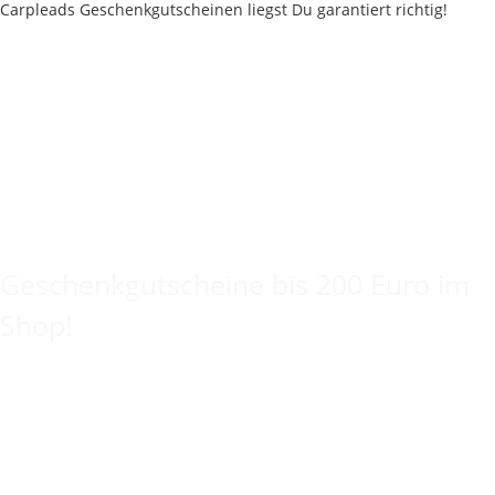
Keine Idee für ein tolles Geschenk?
Geschenkgutscheine bis 200 Euro im
Shop!