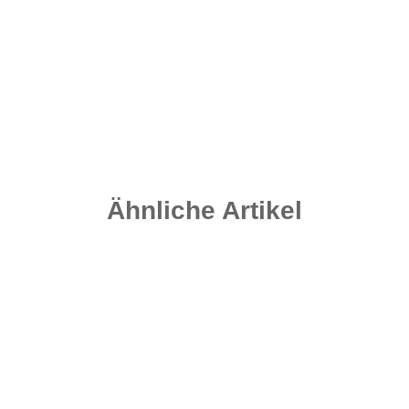
Backleads - 15 Gramm Weedy Green
1,40 €
*
Sofort verfügbar
Ähnliche Artikel
-25%
Auf Lager