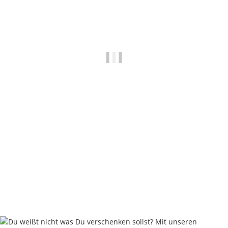
Nash Silicone Tubing 0.75mm
2,62 €
*
Rabatt:
25%
Knapper Lagerbestand
Lieferzeit:
2 - 4 Werktage
((DE - Ausland abweichend))