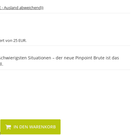
E - Ausland abweichend))
ert von 25 EUR.
schwierigsten Situationen – der neue Pinpoint Brute ist das
l.
IN DEN WARENKORB