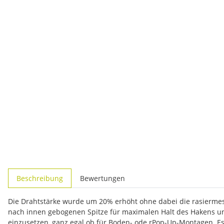
weitere Registerkarten anzeigen
Beschreibung
Bewertungen
Die Drahtstärke wurde um 20% erhöht ohne dabei die rasiermess
nach innen gebogenen Spitze für maximalen Halt des Hakens unt
einzusetzen, ganz egal ob für Boden- ode rPop-Up-Montagen. Es 