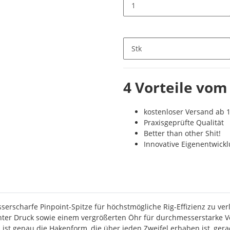
Stk
4 Vorteile vom
kostenloser Versand ab 1
Praxisgeprüfte Qualität
Better than other Shit!
Innovative Eigenentwick
erscharfe Pinpoint-Spitze für höchstmögliche Rig-Effizienz zu ve
er Druck sowie einem vergrößerten Öhr für durchmesserstarke Vorfa
ist genau die Hakenform, die über jeden Zweifel erhaben ist, ger