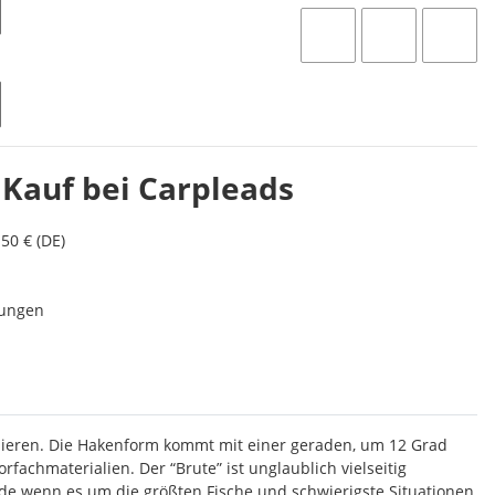
 Kauf bei Carpleads
50 € (DE)
lungen
rlieren. Die Hakenform kommt mit einer geraden, um 12 Grad
chmaterialien. Der “Brute” ist unglaublich vielseitig
ade wenn es um die größten Fische und schwierigste Situationen