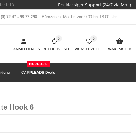
estet!)
Erstklassiger Support (24/7 via Mail)
(0) 72 47 - 98 73 298
Bürozeiten: Mo.-Fr. von 9:00 bis 18:00 Uhr
0
0
ANMELDEN
VERGLEICHSLISTE
WUNSCHZETTEL
WARENKORB
BIS ZU -80%
idung
CARPLEADS Deals
ute Hook 6