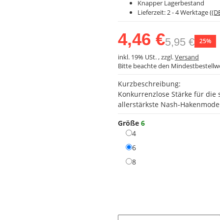
Knapper Lagerbestand
Lieferzeit:
2 - 4 Werktage
((D
4,46 €
5,95 €
25%
inkl. 19% USt. , zzgl.
Versand
Bitte beachte den Mindestbestellw
Kurzbeschreibung:
Konkurrenzlose Stärke für die 
allerstärkste Nash-Hakenmodel
Größe
6
4
4
6
6
8
8