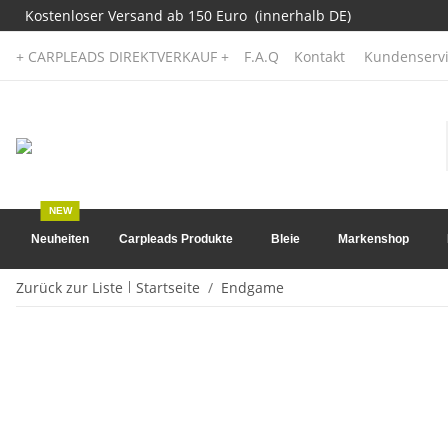
Kostenloser Versand ab 150 Euro (innerhalb DE)
+ CARPLEADS DIREKTVERKAUF +
F.A.Q
Kontakt
Kundenservi
NEW
Neuheiten
Carpleads Produkte
Bleie
Markenshop
Zurück zur Liste
Startseite
Endgame