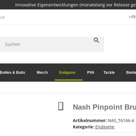
Innovative Eigenentwicklungen (monatelang vor Release get
ce
+49 
Boilies & Baits
Merch
Endgame
PVA
Tackle
Bekle
Nash Pinpoint Br
Artikelnummer:
NAS_T6146-6
Kategorie:
Endgame