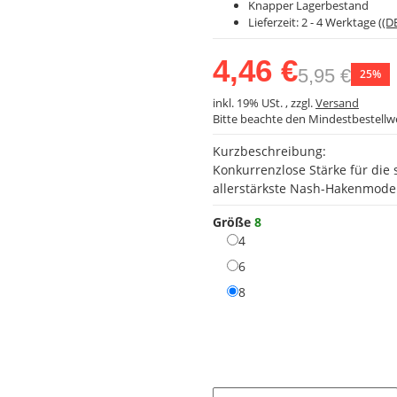
Knapper Lagerbestand
Lieferzeit:
2 - 4 Werktage
((D
4,46 €
5,95 €
25%
inkl. 19% USt. , zzgl.
Versand
Bitte beachte den Mindestbestellw
Kurzbeschreibung:
Konkurrenzlose Stärke für die 
allerstärkste Nash-Hakenmodel
Größe
8
4
4
6
6
8
8