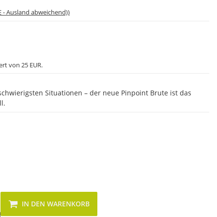
E - Ausland abweichend))
ert von 25 EUR.
schwierigsten Situationen – der neue Pinpoint Brute ist das
l.
IN DEN WARENKORB