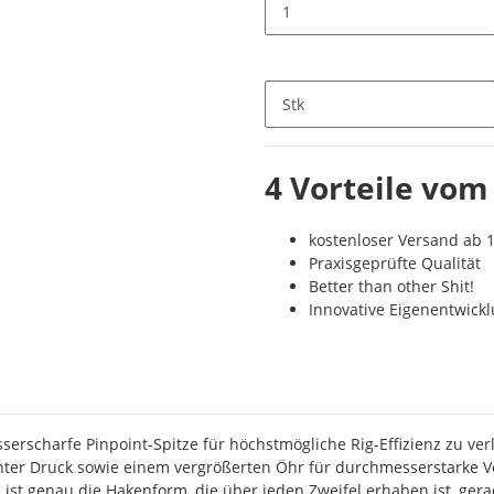
Stk
4 Vorteile vom
kostenloser Versand ab 1
Praxisgeprüfte Qualität
Better than other Shit!
Innovative Eigenentwick
erscharfe Pinpoint-Spitze für höchstmögliche Rig-Effizienz zu ve
er Druck sowie einem vergrößerten Öhr für durchmesserstarke Vorfa
ist genau die Hakenform, die über jeden Zweifel erhaben ist, ger