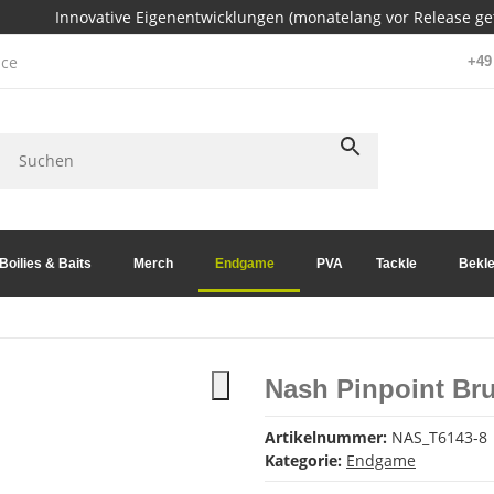
Innovative Eigenentwicklungen (monatelang vor Release get
ce
+49 
Boilies & Baits
Merch
Endgame
PVA
Tackle
Bekle
Nash Pinpoint Br
Artikelnummer:
NAS_T6143-8
Kategorie:
Endgame