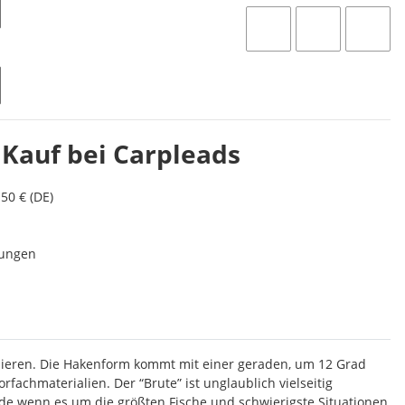
 Kauf bei Carpleads
50 € (DE)
lungen
rlieren. Die Hakenform kommt mit einer geraden, um 12 Grad
chmaterialien. Der “Brute” ist unglaublich vielseitig
ade wenn es um die größten Fische und schwierigste Situationen