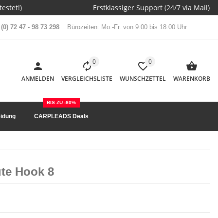
estet!)
Erstklassiger Support (24/7 via Mail)
(0) 72 47 - 98 73 298
Bürozeiten: Mo.-Fr. von 9:00 bis 18:00 Uhr
0
0
ANMELDEN
VERGLEICHSLISTE
WUNSCHZETTEL
WARENKORB
BIS ZU -80%
idung
CARPLEADS Deals
ute Hook 8