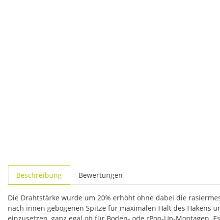
weitere Registerkarten anzeigen
Beschreibung
Bewertungen
Die Drahtstärke wurde um 20% erhöht ohne dabei die rasiermess
nach innen gebogenen Spitze für maximalen Halt des Hakens unt
einzusetzen, ganz egal ob für Boden- ode rPop-Up-Montagen. Es 