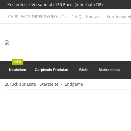
Kostenloser Versand ab 150 Euro (innerhalb DE)
+ CARPLEADS DIREKTVERKAUF +
F.A.Q
Kontakt
Kundenservi
NEW
Neuheiten
Carpleads Produkte
Bleie
Markenshop
Zurück zur Liste
Startseite
Endgame