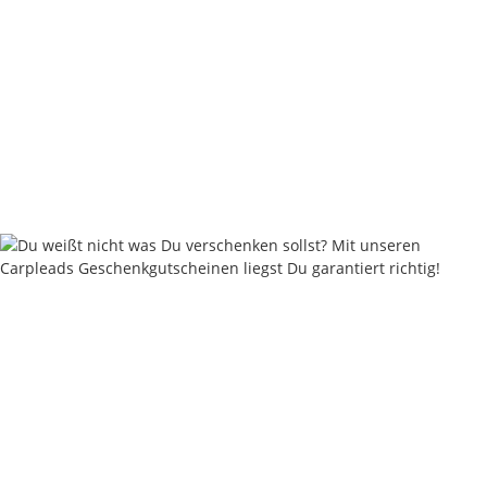
Nash Pinpoint Twister Long Shank
4,46 €
*
Rabatt:
25%
Knapper Lagerbestand