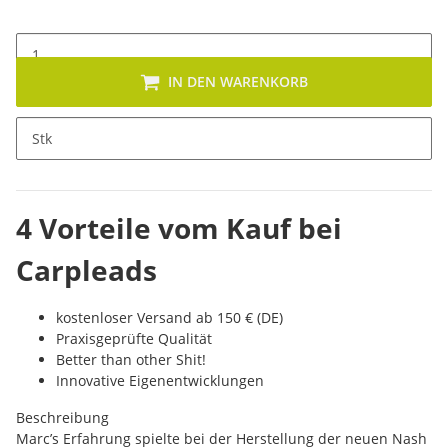
IN DEN WARENKORB
x
Dieses Produkt hat Variationen. Wähle bitte die gewünschte
Stk
Variation aus.
4 Vorteile vom Kauf bei
Carpleads
kostenloser Versand ab 150 € (DE)
Praxisgeprüfte Qualität
Better than other Shit!
Innovative Eigenentwicklungen
Beschreibung
Marc’s Erfahrung spielte bei der Herstellung der neuen Nash