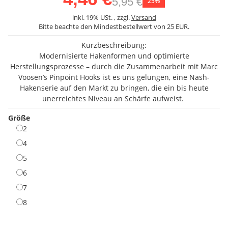
5,95 €
25%
inkl. 19% USt. , zzgl.
Versand
Bitte beachte den Mindestbestellwert von 25 EUR.
Kurzbeschreibung:
Modernisierte Hakenformen und optimierte
Herstellungsprozesse – durch die Zusammenarbeit mit Marc
Voosen’s Pinpoint Hooks ist es uns gelungen, eine Nash-
Hakenserie auf den Markt zu bringen, die ein bis heute
unerreichtes Niveau an Schärfe aufweist.
Größe
2
2
4
4
5
5
6
6
7
7
8
8