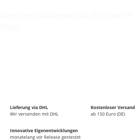
Keine Idee für ein tolles Geschenk?
Geschenkgutscheine bis 200 Euro im
Shop!
Lieferung via DHL
Kostenloser Versand
Wir versenden mit DHL
ab 150 Euro (DE)
Innovative Eigenentwicklungen
monatelang vor Release gestestet