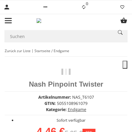
0
Liste ist leer
Zurück zur Liste
Startseite
Endgame
Nash Pinpoint Twister
Artikelnummer:
NAS_T6107
GTIN:
5055108961079
Kategorie:
Endgame
Sofort verfügbar
4,46 €