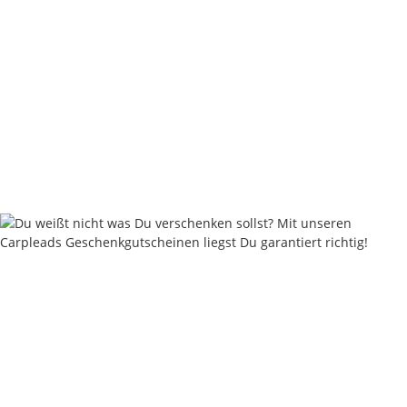
Nautika Nautik-Up's Rainbow Flick Multicolor 12 / 15 / 18
mm
9,95 €
*
19,90 € pro 100 g
Sofort verfügbar