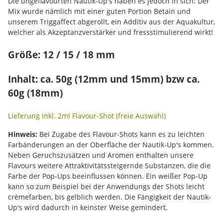
Die ungeflavourten Nautik-Up's haben es jedoch in sich: Der
Mix wurde nämlich mit einer guten Portion Betain und
unserem Triggaffect abgerollt, ein Additiv aus der Aquakultur,
welcher als Akzeptanzverstärker und fressstimulierend wirkt!
Größe: 12 / 15 / 18 mm
Inhalt: ca. 50g (12mm und 15mm) bzw ca.
60g (18mm)
Lieferung inkl. 2ml Flavour-Shot (freie Auswahl)
Hinweis:
Bei Zugabe des Flavour-Shots kann es zu leichten
Farbänderungen an der Oberfläche der Nautik-Up's kommen.
Neben Geruchszusätzen und Aromen enthalten unsere
Flavours weitere Attraktivitätssteigernde Substanzen, die die
Farbe der Pop-Ups beeinflussen können. Ein weißer Pop-Up
kann so zum Beispiel bei der Anwendungs der Shots leicht
crèmefarben, bis gelblich werden. Die Fängigkeit der Nautik-
Up's wird dadurch in keinster Weise gemindert.