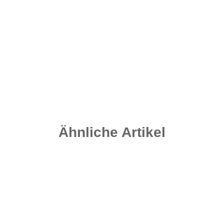
Nautika Authentic Fish TriggaDough - 1kg
8,99 €
*
8,99 € pro 1 kg
Sofort verfügbar
Ähnliche Artikel
Auf Lager