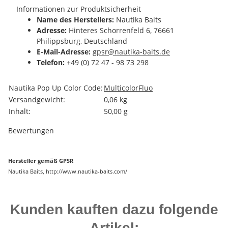
Informationen zur Produktsicherheit
Name des Herstellers:
Nautika Baits
Adresse:
Hinteres Schorrenfeld 6, 76661
Philippsburg, Deutschland
E-Mail-Adresse:
gpsr@nautika-baits.de
Telefon:
+49 (0) 72 47 - 98 73 298
Produkteigenschaft
Wert
Nautika Pop Up Color Code:
Multicolor
Fluo
Versandgewicht:
0,06 kg
Inhalt:
50,00 g
Bewertungen
Hersteller gemäß GPSR
Nautika Baits, http://www.nautika-baits.com/
Kunden kauften dazu folgende
Artikel: