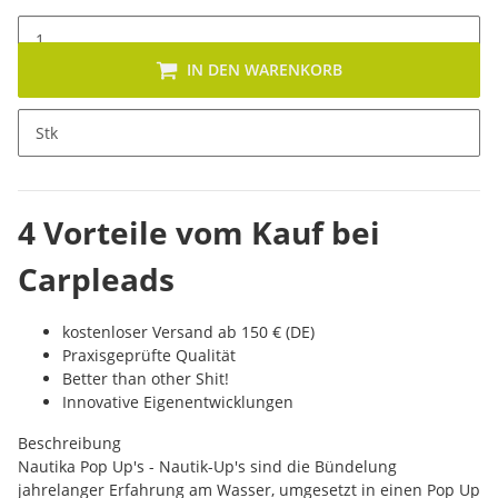
IN DEN WARENKORB
x
Dieses Produkt hat Variationen. Wähle bitte die gewünschte
Stk
Variation aus.
4 Vorteile vom Kauf bei
Carpleads
kostenloser Versand ab 150 € (DE)
Praxisgeprüfte Qualität
Better than other Shit!
Innovative Eigenentwicklungen
Beschreibung
Nautika Pop Up's - Nautik-Up's sind die Bündelung
jahrelanger Erfahrung am Wasser, umgesetzt in einen Pop Up