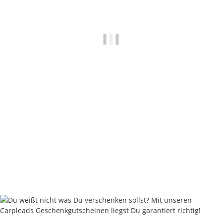
Grip Leads 80 - 330 Gramm - Muddy Sand
ab
1,80 €
*
Sofort verfügbar
Lieferstatus: 2 - 4 Werktage