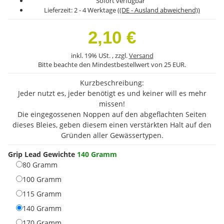
Sofort verfügbar
Lieferzeit:
2 - 4 Werktage
((DE - Ausland abweichend))
2,10 €
inkl. 19% USt. , zzgl.
Versand
Bitte beachte den Mindestbestellwert von 25 EUR.
Kurzbeschreibung:
Jeder nutzt es, jeder benötigt es und keiner will es mehr
missen!
Die eingegossenen Noppen auf den abgeflachten Seiten
dieses Bleies, geben diesem einen verstärkten Halt auf den
Gründen aller Gewässertypen.
Grip Lead Gewichte
140 Gramm
80 Gramm
80 Gramm
100 Gramm
100 Gramm
115 Gramm
115 Gramm
140 Gramm
140 Gramm
170 Gramm
170 Gramm