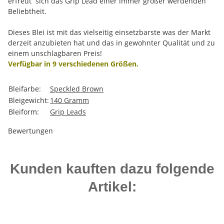
erfreut sich das Grip Lead einer immer größer werdenden
Beliebtheit.
Dieses Blei ist mit das vielseitig einsetzbarste was der Markt
derzeit anzubieten hat und das in gewohnter Qualität und zu
einem unschlagbaren Preis!
Verfügbar in 9 verschiedenen Größen.
Produkteigenschaft
Wert
Bleifarbe:
Speckled Brown
Bleigewicht:
140 Gramm
Bleiform:
Grip Leads
Bewertungen
Kunden kauften dazu folgende
Artikel: