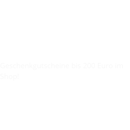
Keine Idee für ein tolles Geschenk?
Geschenkgutscheine bis 200 Euro im
Shop!