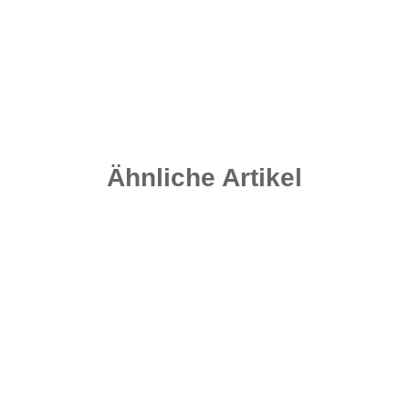
2,30 €
*
Sofort verfügbar
Ähnliche Artikel
Top bewertet