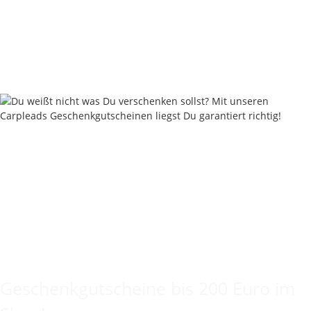
Nautika Nautik Up's Orange-White Bi-Color 12 / 15 / 18 mm
9,95 €
*
19,90 € pro 100 g
Sofort verfügbar
Keine Idee für ein tolles Geschenk?
Geschenkgutscheine bis 200 Euro im