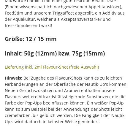
Mix wurde nämlich mit einer guten Portion Betain, DMPT
(Einem wissenschaftlich nachgewiesenen Appetitauslöser),
FeedStim und unserem Triggaffect abgerollt, ein Additiv aus
der Aquakultur, welcher als Akzeptanzverstärker und
fressstimulierend wirkt!
Größe: 12 / 15 mm
Inhalt: 50g (12mm) bzw. 75g (15mm)
Lieferung inkl. 2ml Flavour-Shot (freie Auswahl)
Hinweis:
Bei Zugabe des Flavour-Shots kann es zu leichten
Farbänderungen an der Oberfläche der Nautik-Up's kommen.
Neben Geruchszusätzen und Aromen enthalten unsere
Flavours weitere Attraktivitätssteigernde Substanzen, die die
Farbe der Pop-Ups beeinflussen können. Ein weißer Pop-Up
kann so zum Beispiel bei der Anwendungs der Shots leicht
crèmefarben, bis gelblich werden. Die Fängigkeit der Nautik-
Up's wird dadurch in keinster Weise gemindert.