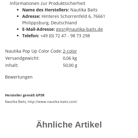
Informationen zur Produktsicherheit
Name des Herstellers:
Nautika Baits
Adresse:
Hinteres Schorrenfeld 6, 76661
Philippsburg, Deutschland
E-Mail-Adresse:
gpsr@nautika-baits.de
Telefon:
+49 (0) 72 47 - 98 73 298
Produkteigenschaft
Wert
Nautika Pop Up Color Code:
2-color
Versandgewicht:
0,06 kg
Inhalt:
50,00 g
Bewertungen
Hersteller gemäß GPSR
Nautika Baits, http://www.nautika-baits.com/
Ähnliche Artikel