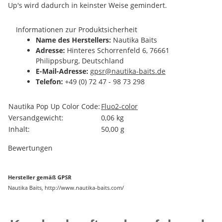
Up's wird dadurch in keinster Weise gemindert.
Informationen zur Produktsicherheit
Name des Herstellers:
Nautika Baits
Adresse:
Hinteres Schorrenfeld 6, 76661
Philippsburg, Deutschland
E-Mail-Adresse:
gpsr@nautika-baits.de
Telefon:
+49 (0) 72 47 - 98 73 298
Produkteigenschaft
Wert
Nautika Pop Up Color Code:
Fluo
2-color
Versandgewicht:
0,06 kg
Inhalt:
50,00 g
Bewertungen
Hersteller gemäß GPSR
Nautika Baits, http://www.nautika-baits.com/