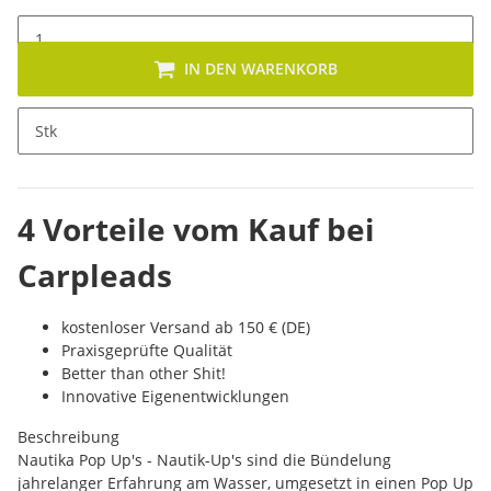
IN DEN WARENKORB
x
Dieses Produkt hat Variationen. Wähle bitte die gewünschte
Stk
Variation aus.
4 Vorteile vom Kauf bei
Carpleads
kostenloser Versand ab 150 € (DE)
Praxisgeprüfte Qualität
Better than other Shit!
Innovative Eigenentwicklungen
Beschreibung
Nautika Pop Up's - Nautik-Up's sind die Bündelung
jahrelanger Erfahrung am Wasser, umgesetzt in einen Pop Up