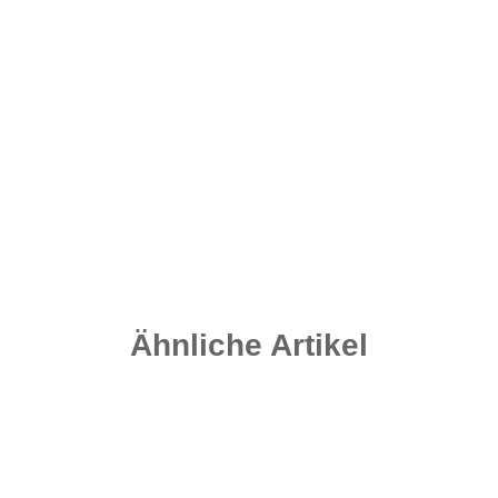
Micro Flexi Ring Swivel Gr. 20 - Matt Black
4,20 €
*
0,35 € pro 1 Stück
Sofort verfügbar
Lieferzeit:
2 - 4 Werktage
((DE - Ausland abweichend))
Ähnliche Artikel
Auf Lager