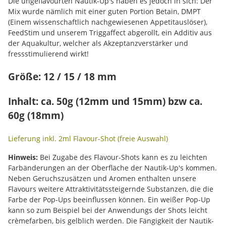
Die ungeflavourten Nautik-Up's haben es jedoch in sich: Der
Mix wurde nämlich mit einer guten Portion Betain, DMPT
(Einem wissenschaftlich nachgewiesenen Appetitauslöser),
FeedStim und unserem Triggaffect abgerollt, ein Additiv aus
der Aquakultur, welcher als Akzeptanzverstärker und
fressstimulierend wirkt!
Größe: 12 / 15 / 18 mm
Inhalt: ca. 50g (12mm und 15mm) bzw ca.
60g (18mm)
Lieferung inkl. 2ml Flavour-Shot (freie Auswahl)
Hinweis:
Bei Zugabe des Flavour-Shots kann es zu leichten
Farbänderungen an der Oberfläche der Nautik-Up's kommen.
Neben Geruchszusätzen und Aromen enthalten unsere
Flavours weitere Attraktivitätssteigernde Substanzen, die die
Farbe der Pop-Ups beeinflussen können. Ein weißer Pop-Up
kann so zum Beispiel bei der Anwendungs der Shots leicht
crèmefarben, bis gelblich werden. Die Fängigkeit der Nautik-