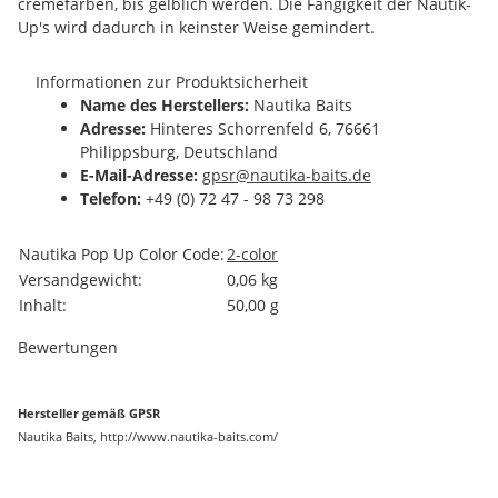
crèmefarben, bis gelblich werden. Die Fängigkeit der Nautik-
Up's wird dadurch in keinster Weise gemindert.
Informationen zur Produktsicherheit
Name des Herstellers:
Nautika Baits
Adresse:
Hinteres Schorrenfeld 6, 76661
Philippsburg, Deutschland
E-Mail-Adresse:
gpsr@nautika-baits.de
Telefon:
+49 (0) 72 47 - 98 73 298
Produkteigenschaft
Wert
Nautika Pop Up Color Code:
2-color
Versandgewicht:
0,06 kg
Inhalt:
50,00 g
Bewertungen
Hersteller gemäß GPSR
Nautika Baits, http://www.nautika-baits.com/