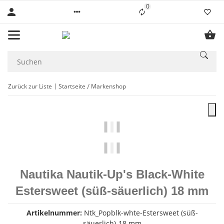
0
Liste ist leer
Zurück zur Liste
Startseite
Markenshop
Nautika Nautik-Up's Black-White
Estersweet (süß-säuerlich) 18 mm
Artikelnummer:
Ntk_Popblk-whte-Estersweet (süß-
säuerlich)-18 mm