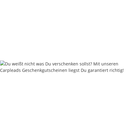
Nautika Nautik Up's Orange-White Bi-Color 12 / 15 / 18 mm
9,95 €
*
19,90 € pro 100 g
Sofort verfügbar
Keine Idee für ein tolles Geschenk?