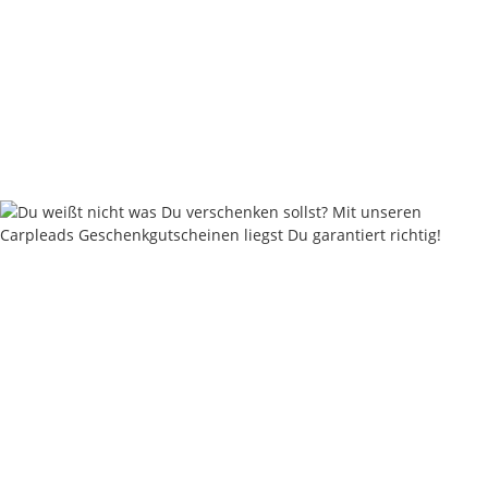
Nautika Nautik-Up's Rainbow Flick Multicolor 12 / 15 / 18
mm
9,95 €
*
19,90 € pro 100 g
Sofort verfügbar
Keine Idee für ein tolles Geschenk?