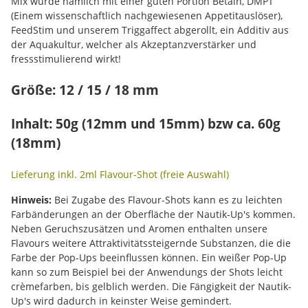
Mix wurde nämlich mit einer guten Portion Betain, DMPT
(Einem wissenschaftlich nachgewiesenen Appetitauslöser),
FeedStim und unserem Triggaffect abgerollt, ein Additiv aus
der Aquakultur, welcher als Akzeptanzverstärker und
fressstimulierend wirkt!
Größe: 12 / 15 / 18 mm
Inhalt: 50g (12mm und 15mm) bzw ca. 60g
(18mm)
Lieferung inkl. 2ml Flavour-Shot (freie Auswahl)
Hinweis:
Bei Zugabe des Flavour-Shots kann es zu leichten
Farbänderungen an der Oberfläche der Nautik-Up's kommen.
Neben Geruchszusätzen und Aromen enthalten unsere
Flavours weitere Attraktivitätssteigernde Substanzen, die die
Farbe der Pop-Ups beeinflussen können. Ein weißer Pop-Up
kann so zum Beispiel bei der Anwendungs der Shots leicht
crèmefarben, bis gelblich werden. Die Fängigkeit der Nautik-
Up's wird dadurch in keinster Weise gemindert.