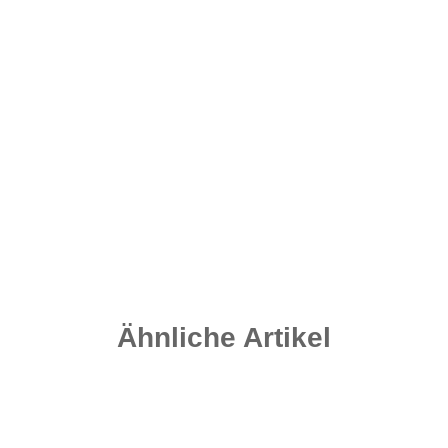
Ronnie QC Swivel Gr. 11 - 8 Stück - Matt Black
4,20 €
*
0,52 € pro 1 Stück
Sofort verfügbar
Lieferzeit:
2 - 4 Werktage
((DE - Ausland abweichend))
Ähnliche Artikel
Auf Lager