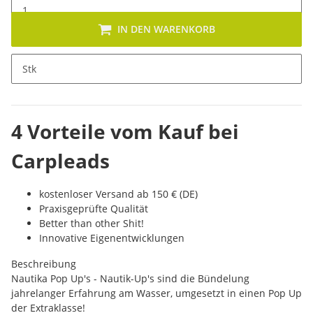
IN DEN WARENKORB
x
Dieses Produkt hat Variationen. Wähle bitte die gewünschte
Stk
Variation aus.
4 Vorteile vom Kauf bei
Carpleads
kostenloser Versand ab 150 € (DE)
Praxisgeprüfte Qualität
Better than other Shit!
Innovative Eigenentwicklungen
Beschreibung
Nautika Pop Up's - Nautik-Up's sind die Bündelung
jahrelanger Erfahrung am Wasser, umgesetzt in einen Pop Up
der Extraklasse!