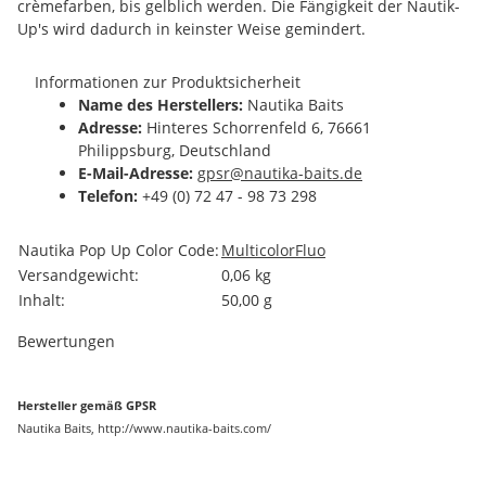
crèmefarben, bis gelblich werden. Die Fängigkeit der Nautik-
Up's wird dadurch in keinster Weise gemindert.
Informationen zur Produktsicherheit
Name des Herstellers:
Nautika Baits
Adresse:
Hinteres Schorrenfeld 6, 76661
Philippsburg, Deutschland
E-Mail-Adresse:
gpsr@nautika-baits.de
Telefon:
+49 (0) 72 47 - 98 73 298
Produkteigenschaft
Wert
Nautika Pop Up Color Code:
Multicolor
Fluo
Versandgewicht:
0,06 kg
Inhalt:
50,00 g
Bewertungen
Hersteller gemäß GPSR
Nautika Baits, http://www.nautika-baits.com/