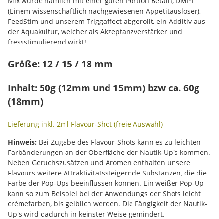
Mix wurde nämlich mit einer guten Portion Betain, DMPT
(Einem wissenschaftlich nachgewiesenen Appetitauslöser),
FeedStim und unserem Triggaffect abgerollt, ein Additiv aus
der Aquakultur, welcher als Akzeptanzverstärker und
fressstimulierend wirkt!
Größe: 12 / 15 / 18 mm
Inhalt: 50g (12mm und 15mm) bzw ca. 60g
(18mm)
Lieferung inkl. 2ml Flavour-Shot (freie Auswahl)
Hinweis:
Bei Zugabe des Flavour-Shots kann es zu leichten
Farbänderungen an der Oberfläche der Nautik-Up's kommen.
Neben Geruchszusätzen und Aromen enthalten unsere
Flavours weitere Attraktivitätssteigernde Substanzen, die die
Farbe der Pop-Ups beeinflussen können. Ein weißer Pop-Up
kann so zum Beispiel bei der Anwendungs der Shots leicht
crèmefarben, bis gelblich werden. Die Fängigkeit der Nautik-
Up's wird dadurch in keinster Weise gemindert.