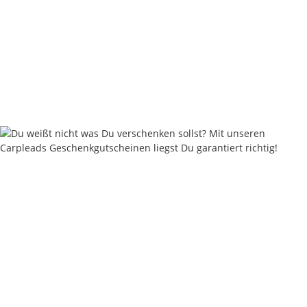
Nautika Nautik-Up's Rainbow Flick Multicolor 12 / 15 / 18
mm
9,95 €
*
19,90 € pro 100 g
Sofort verfügbar
Keine Idee für ein tolles Geschenk?