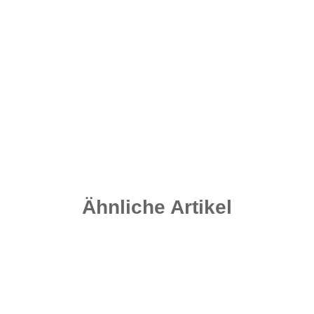
Carpleads.de Multi Tool
6,95 €
*
Sofort verfügbar
Lieferzeit:
2 - 4 Werktage
((DE - Ausland abweichend))
Ähnliche Artikel
Auf Lager