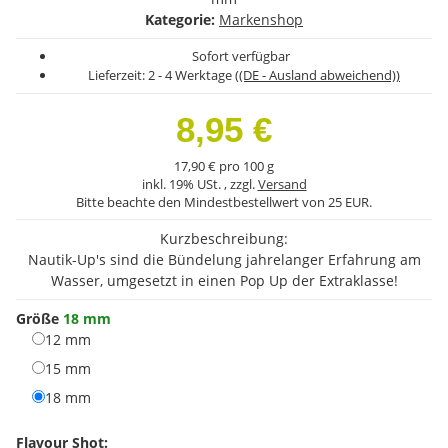
Kategorie:
Markenshop
Sofort verfügbar
Lieferzeit:
2 - 4 Werktage
((DE - Ausland abweichend))
8,95 €
17,90 € pro 100 g
inkl. 19% USt. , zzgl.
Versand
Bitte beachte den Mindestbestellwert von 25 EUR.
Kurzbeschreibung:
Nautik-Up's sind die Bündelung jahrelanger Erfahrung am
Wasser, umgesetzt in einen Pop Up der Extraklasse!
Größe
18 mm
12 mm
12 mm
15 mm
15 mm
18 mm
18 mm
Flavour Shot: