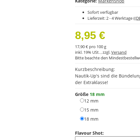
Kategorie:
Markenshop
Sofort verfügbar
Lieferzeit:
2 - 4 Werktage
((D
8,95 €
17,90 € pro 100 g
inkl. 19% USt. , zzgl.
Versand
Bitte beachte den Mindestbestellw
Kurzbeschreibung:
Nautik-Up's sind die Bündelun
der Extraklasse!
Größe
18 mm
12 mm
12 mm
15 mm
15 mm
18 mm
18 mm
Flavour Shot: