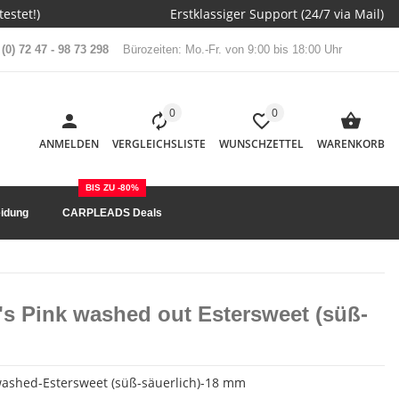
estet!)
Erstklassiger Support (24/7 via Mail)
(0) 72 47 - 98 73 298
Bürozeiten: Mo.-Fr. von 9:00 bis 18:00 Uhr
0
0
ANMELDEN
VERGLEICHSLISTE
WUNSCHZETTEL
WARENKORB
BIS ZU -80%
idung
CARPLEADS Deals
's Pink washed out Estersweet (süß-
ashed-Estersweet (süß-säuerlich)-18 mm