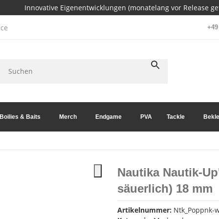
Innovative Eigenentwicklungen (monatelang vor Release get
ce
+49 
Boilies & Baits
Merch
Endgame
PVA
Tackle
Bekle
Nautika Nautik-Up
säuerlich) 18 mm
Artikelnummer:
Ntk_Poppnk-w