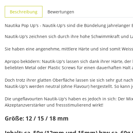
weitere Registerkarten anzeigen
Beschreibung
Bewertungen
Nautika Pop Up's - Nautik-Up's sind die Bündelung jahrelanger
Nautik-Up's zeichnen sich durch ihre hohe Schwimmkraft und La
Sie haben eine angenehme, mittlere Härte und sind somit Weiss
Apropo beködern: Nautik-Up's lassen sich dank ihrer Härte, der
beliebten Metal oder Plastic Screws für einen dauerhaften Halt 
Doch trotz ihrer glatten Oberfläche lassen sie sich sehr gut n
Nautik-Up's werden neutral (ohne Flavour) hergestellt. So kann
Die ungeflavourten Nautik-Up's haben es jedoch in sich: Der Mix
Akzeptanzverstärker und fressstimulierend wirkt!
Größe: 12 / 15 / 18 mm
Inhalt: ca. 50g (12mm und 15mm) bzw ca. 60g