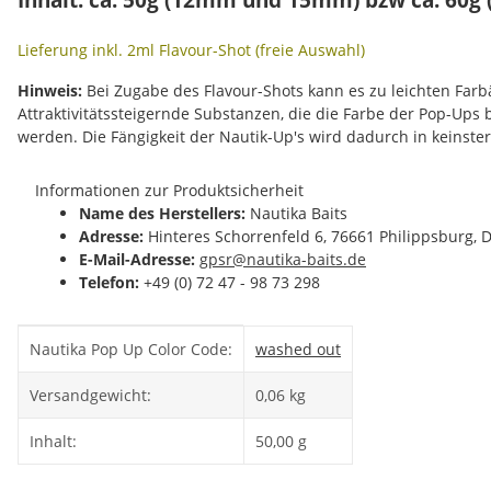
Lieferung inkl. 2ml Flavour-Shot (freie Auswahl)
Hinweis:
Bei Zugabe des Flavour-Shots kann es zu leichten Fa
Attraktivitätssteigernde Substanzen, die die Farbe der Pop-Ups
werden. Die Fängigkeit der Nautik-Up's wird dadurch in keinste
Informationen zur Produktsicherheit
Name des Herstellers:
Nautika Baits
Adresse:
Hinteres Schorrenfeld 6, 76661 Philippsburg, 
E-Mail-Adresse:
gpsr@nautika-baits.de
Telefon:
+49 (0) 72 47 - 98 73 298
Produkteigenschaft
Wert
Nautika Pop Up Color Code:
washed out
Versandgewicht:
0,06 kg
Inhalt:
50,00 g