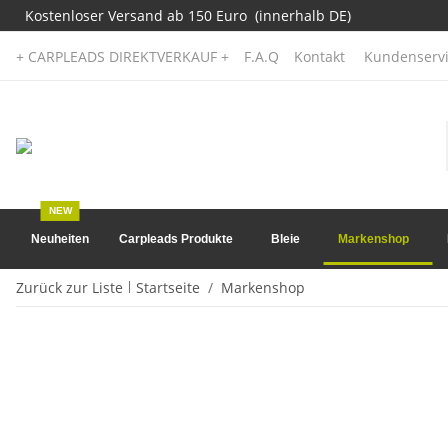
Kostenloser Versand ab 150 Euro (innerhalb DE)
+ CARPLEADS DIREKTVERKAUF +
F.A.Q
Kontakt
Kundenservi
NEW
Neuheiten
Carpleads Produkte
Bleie
Markenshop
Zurück zur Liste
Startseite
Markenshop