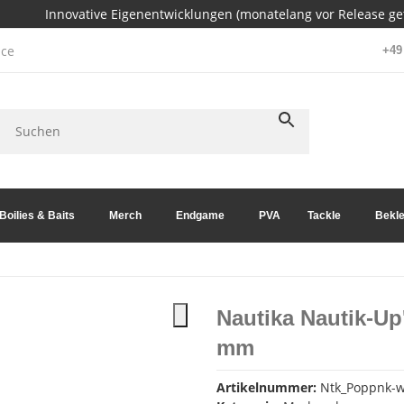
Innovative Eigenentwicklungen (monatelang vor Release get
ce
+49 
Boilies & Baits
Merch
Endgame
PVA
Tackle
Bekle
Nautika Nautik-Up
mm
Artikelnummer:
Ntk_Poppnk-