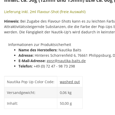
Lieferung inkl. 2ml Flavour-Shot (freie Auswahl)
Hinweis:
Bei Zugabe des Flavour-Shots kann es zu leichten Fa
Attraktivitätssteigernde Substanzen, die die Farbe der Pop-Ups
werden. Die Fängigkeit der Nautik-Up's wird dadurch in keinste
Informationen zur Produktsicherheit
Name des Herstellers:
Nautika Baits
Adresse:
Hinteres Schorrenfeld 6, 76661 Philippsburg, 
E-Mail-Adresse:
gpsr@nautika-baits.de
Telefon:
+49 (0) 72 47 - 98 73 298
Produkteigenschaft
Wert
Nautika Pop Up Color Code:
washed out
Versandgewicht:
0,06 kg
Inhalt:
50,00 g