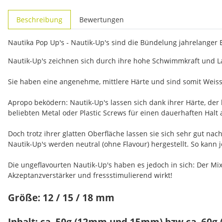
weitere Registerkarten anzeigen
Beschreibung
Bewertungen
Nautika Pop Up's - Nautik-Up's sind die Bündelung jahrelanger
Nautik-Up's zeichnen sich durch ihre hohe Schwimmkraft und La
Sie haben eine angenehme, mittlere Härte und sind somit Weiss
Apropo beködern: Nautik-Up's lassen sich dank ihrer Härte, der
beliebten Metal oder Plastic Screws für einen dauerhaften Halt 
Doch trotz ihrer glatten Oberfläche lassen sie sich sehr gut n
Nautik-Up's werden neutral (ohne Flavour) hergestellt. So kann
Die ungeflavourten Nautik-Up's haben es jedoch in sich: Der Mix
Akzeptanzverstärker und fressstimulierend wirkt!
Größe: 12 / 15 / 18 mm
Inhalt: ca. 50g (12mm und 15mm) bzw ca. 60g