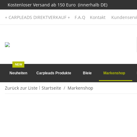
Kostenloser Versand ab 150 Euro (innerhalb DE)
+ CARPLEADS DIREKTVERKAUF +
F.A.Q
Kontakt
Kundenservi
NEW
Neuheiten
Carpleads Produkte
Bleie
Markenshop
Zurück zur Liste
Startseite
Markenshop