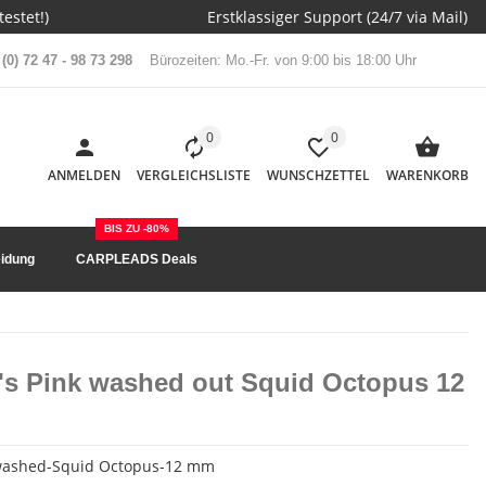
estet!)
Erstklassiger Support (24/7 via Mail)
(0) 72 47 - 98 73 298
Bürozeiten: Mo.-Fr. von 9:00 bis 18:00 Uhr
0
0
ANMELDEN
VERGLEICHSLISTE
WUNSCHZETTEL
WARENKORB
BIS ZU -80%
idung
CARPLEADS Deals
's Pink washed out Squid Octopus 12
washed-Squid Octopus-12 mm