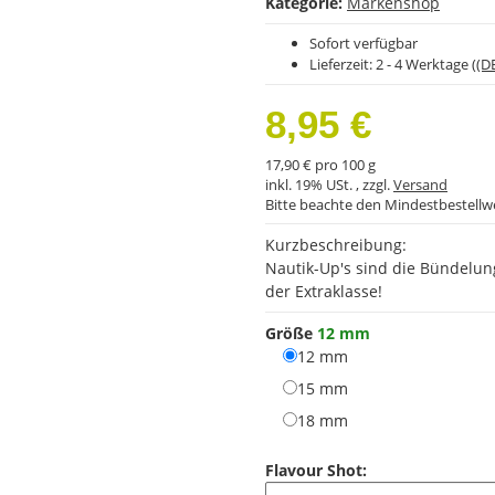
Kategorie:
Markenshop
Sofort verfügbar
Lieferzeit:
2 - 4 Werktage
((D
8,95 €
17,90 € pro 100 g
inkl. 19% USt. , zzgl.
Versand
Bitte beachte den Mindestbestellw
Kurzbeschreibung:
Nautik-Up's sind die Bündelun
der Extraklasse!
Größe
12 mm
12 mm
12 mm
15 mm
15 mm
18 mm
18 mm
Flavour Shot: