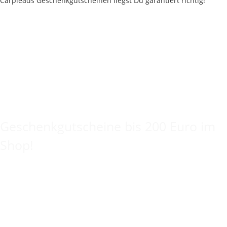
Keine Idee für ein tolles Geschenk?
Geschenkgutscheine bis 200 Euro im
Shop!