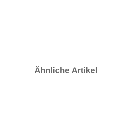
Newerza Hook - Razor Sharp Gr. 4
5,80 €
*
0,58 € pro Stück
Sofort verfügbar
Ähnliche Artikel
Auf Lager