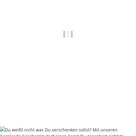
Nautika Nautik-Up's Orange washed out 12 / 15 / 18 mm
8,95 €
*
17,90 € pro 100 g
Sofort verfügbar