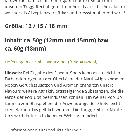
Mix wurde nämlich mit einer guten Portion Betain und
unserem Triggaffect abgerollt, ein Additiv aus der Aquakultur,
welcher als Akzeptanzverstärker und fressstimulierend wirkt!
Größe: 12 / 15 / 18 mm
Inhalt: ca. 50g (12mm und 15mm) bzw
ca. 60g (18mm)
Lieferung inkl. 2ml Flavour-Shot (freie Auswahl)
Hinweis:
Bei Zugabe des Flavour-Shots kann es zu leichten
Farbänderungen an der Oberfläche der Nautik-Up's kommen.
Neben Geruchszusätzen und Aromen enthalten unsere
Flavours weitere Attraktivitätssteigernde Substanzen, die die
Farbe der Pop-Ups beeinflussen können. Ein weißer Pop-Up
kann so zum Beispiel bei der Anwendungs der Shots leicht
crèmefarben, bis gelblich werden. Die Fängigkeit der Nautik-
Up's wird dadurch in keinster Weise gemindert.
Informationen zur Produktsicherheit