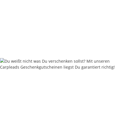
Nautika Nautik Up's Orange-White Bi-Color 12 / 15 / 18 mm
9,95 €
*
19,90 € pro 100 g
Sofort verfügbar
Keine Idee für ein tolles Geschenk?