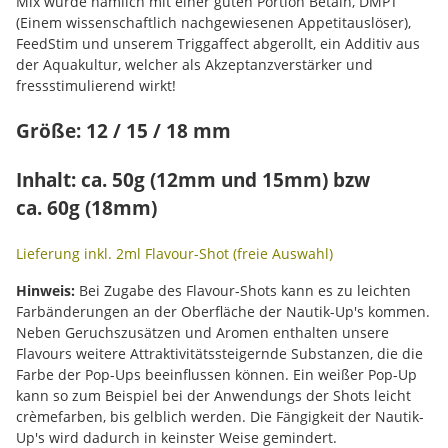
Mix wurde nämlich mit einer guten Portion Betain, DMPT
(Einem wissenschaftlich nachgewiesenen Appetitauslöser),
FeedStim und unserem Triggaffect abgerollt, ein Additiv aus
der Aquakultur, welcher als Akzeptanzverstärker und
fressstimulierend wirkt!
Größe: 12 / 15 / 18 mm
Inhalt: ca. 50g (12mm und 15mm) bzw
ca. 60g (18mm)
Lieferung inkl. 2ml Flavour-Shot (freie Auswahl)
Hinweis:
Bei Zugabe des Flavour-Shots kann es zu leichten
Farbänderungen an der Oberfläche der Nautik-Up's kommen.
Neben Geruchszusätzen und Aromen enthalten unsere
Flavours weitere Attraktivitätssteigernde Substanzen, die die
Farbe der Pop-Ups beeinflussen können. Ein weißer Pop-Up
kann so zum Beispiel bei der Anwendungs der Shots leicht
crèmefarben, bis gelblich werden. Die Fängigkeit der Nautik-
Up's wird dadurch in keinster Weise gemindert.