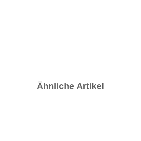
Quick Change Swivel Gr. 8 - Matt Black
4,20 €
*
0,35 € pro 1 Stück
Sofort verfügbar
Ähnliche Artikel
Auf Lager